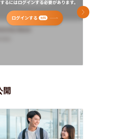
覧するにはログインする必要があります。
閲覧するにはログイン
次のスライド
ログインする
ログインす
無料
versity Name
University Name
rview
Overview
公開