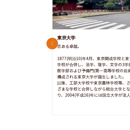
東京大学
前のスライド
志ある卓越。

1877(明治10)年4月、東京開成学校と
学校が合併し、法学、理学、文学の3学
医学部および予備門(第一高等学校の前身
構成される東京大学が誕生しました。

以後、工部大学校や東京農林学校等、
ざまな学校と合併しながら総合大学と
り、2004(平成16)年には国立大学が法人.