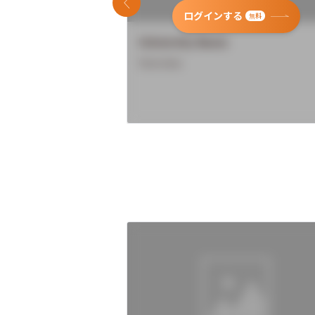
前のスライド
ログインする
無料
University Name
Overview