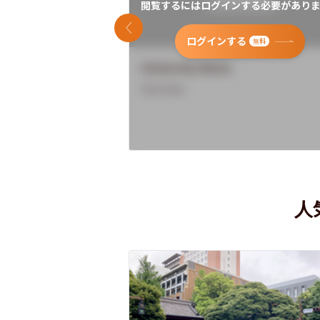
閲覧するにはログインする必要がありま
前のスライド
ログインする
無料
University Name
Overview
人