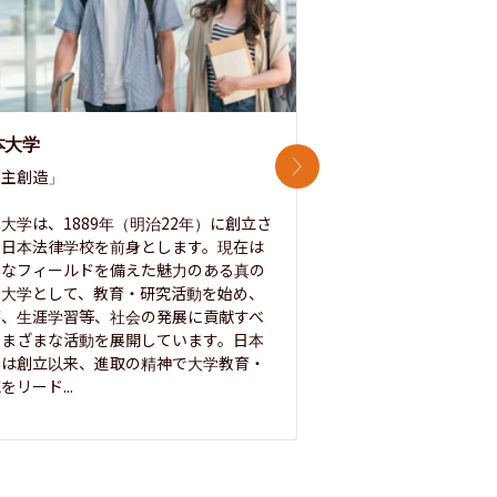
本大学
中央大学
次のスライド
主創造」

次世代を拓く「行動
「さらに開かれた大学
大学は、1889年（明治22年）に創立さ
た日本法律学校を前身とします。現在は
1885年に創立した
彩なフィールドを備えた魅力のある真の
ノ素ヲ養フ」という
合大学として、教育・研究活動を始め、
白門を象徴とする伝統
療、生涯学習等、社会の発展に貢献すべ
って築き、いつの時代
さまざまな活動を展開しています。日本
来を拓く人材を数多
学は創立以来、進取の精神で大学教育・
た。この建学の精神は、
をリード...