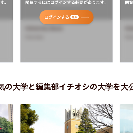
す。
閲覧するにはログインする必要があります。
閲
ログインする
無料
University Name
Uni
Overview
Ove
気の大学と編集部イチオシの大学を大