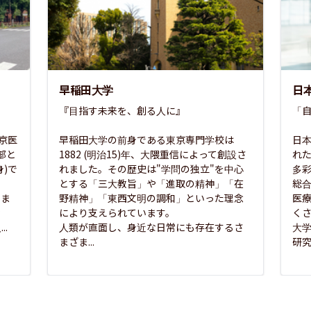
早稲田大学
日
『目指す未来を、創る人に』

「自
東京医
早稲田大学の前身である東京専門学校は
日本
部と
1882 (明治15)年、大隈重信によって創設さ
れ
)で
れました。その歴史は"学問の独立"を中心
多
とする「三大教旨」や「進取の精神」「在
総
さま
野精神」「東西文明の調和」といった理念
医
な
により支えられています。

く
..
人類が直面し、身近な日常にも存在するさ
大
まざま...
研究