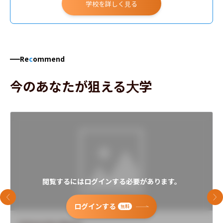
学校を詳しく見る
Re
c
ommend
今のあなたが狙える大学
閲覧するにはログインする必要があります。
前のスライド
次
ログインする
無料