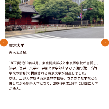
前のスライド
次
東京大学
志ある卓越。

1877(明治10)年4月、東京開成学校と東京医学校が合併し、
法学、理学、文学の3学部と医学部および予備門(第一高等
学校の前身)で構成される東京大学が誕生しました。

以後、工部大学校や東京農林学校等、さまざまな学校と合
併しながら総合大学となり、2004(平成16)年には国立大学
が法人...