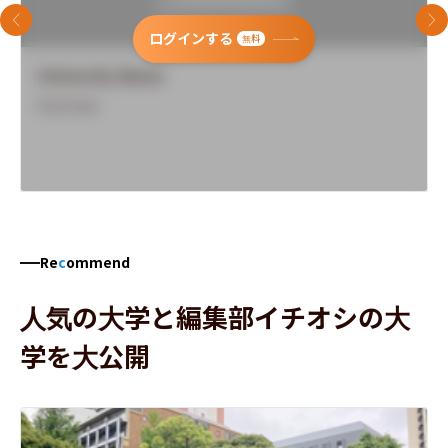
前のスライド
次
ログインする
無料
University Name
Overview
Re
c
ommend
人気の大学と編集部イチオシの大
学を大公開