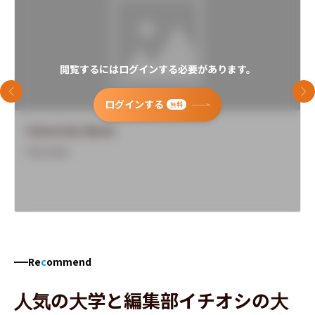
閲覧するにはログインする必要があります。
前のスライド
次
ログインする
無料
University Name
Overview
Re
c
ommend
人気の大学と編集部イチオシの大