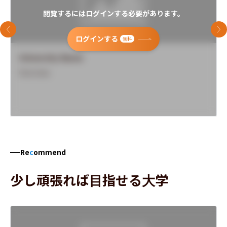
閲覧するにはログインする必要があります。
前のスライド
次
ログインする
無料
University Name
Overview
Re
c
ommend
少し頑張れば目指せる大学