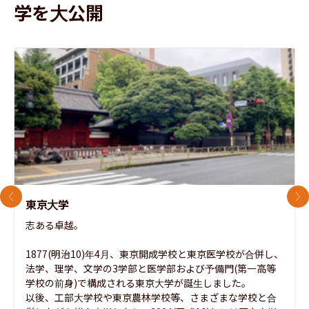
学を大公開
前のスライド
次
東京大学
志ある卓越。

1877(明治10)年4月、東京開成学校と東京医学校が合併し、
法学、理学、文学の3学部と医学部および予備門(第一高等
学校の前身)で構成される東京大学が誕生しました。

以後、工部大学校や東京農林学校等、さまざまな学校と合