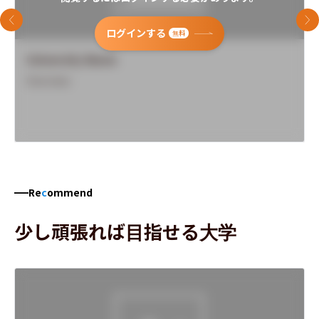
前のスライド
次
ログインする
無料
University Name
Overview
Re
c
ommend
少し頑張れば目指せる大学