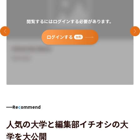
閲覧するにはログインする必要があります。
前のスライド
次
ログインする
無料
University Name
Overview
Re
c
ommend
人気の大学と編集部イチオシの大
学を大公開