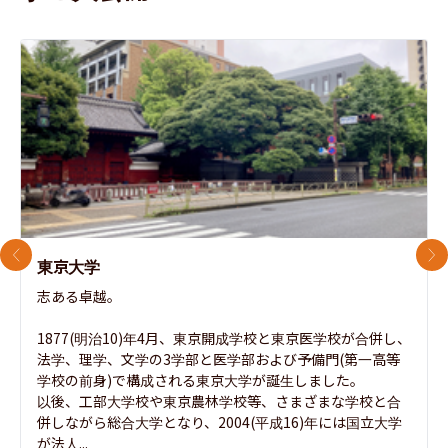
前のスライド
次
東京大学
志ある卓越。

1877(明治10)年4月、東京開成学校と東京医学校が合併し、
法学、理学、文学の3学部と医学部および予備門(第一高等
学校の前身)で構成される東京大学が誕生しました。

以後、工部大学校や東京農林学校等、さまざまな学校と合
併しながら総合大学となり、2004(平成16)年には国立大学
が法人...