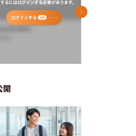
覧するにはログインする必要があります。
閲覧するにはログイン
次のスライド
ログインする
ログインす
無料
versity Name
University Name
rview
Overview
公開