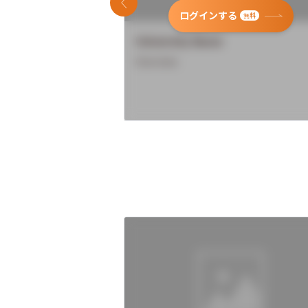
前のスライド
ログインする
無料
University Name
Overview