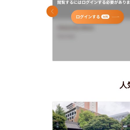
閲覧するにはログインする必要がありま
前のスライド
ログインする
無料
University Name
Overview
人