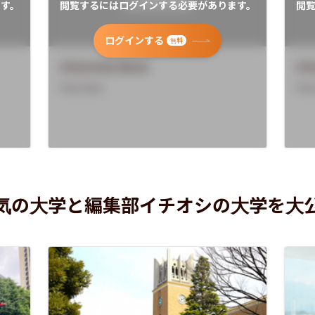
す。
閲覧するにはログインする必要があります。
閲
ログインする
無料
University Name
Uni
Overview
Ove
気の大学と編集部イチオシの大学を大