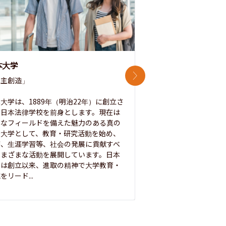
本大学
中央大学
次のスライド
主創造」

次世代を拓く「行動
「さらに開かれた大学
大学は、1889年（明治22年）に創立さ
た日本法律学校を前身とします。現在は
1885年に創立した
彩なフィールドを備えた魅力のある真の
ノ素ヲ養フ」という
合大学として、教育・研究活動を始め、
白門を象徴とする伝統
療、生涯学習等、社会の発展に貢献すべ
って築き、いつの時代
さまざまな活動を展開しています。日本
来を拓く人材を数多
学は創立以来、進取の精神で大学教育・
た。この建学の精神は、
をリード...