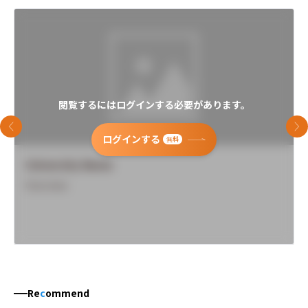
閲覧するにはログインする必要があります。
前のスライド
次
ログインする
無料
University Name
Overview
Re
c
ommend