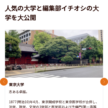
人気の大学と編集部イチオシの大
学を大公開
前のスライド
次
東京大学
志ある卓越。

1877(明治10)年4月、東京開成学校と東京医学校が合併し、
法学、理学、文学の3学部と医学部および予備門(第一高等