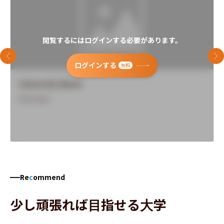
閲覧するにはログインする必要があります。
前のスライド
次
ログインする
無料
University Name
Overview
Re
c
ommend
少し頑張れば目指せる大学