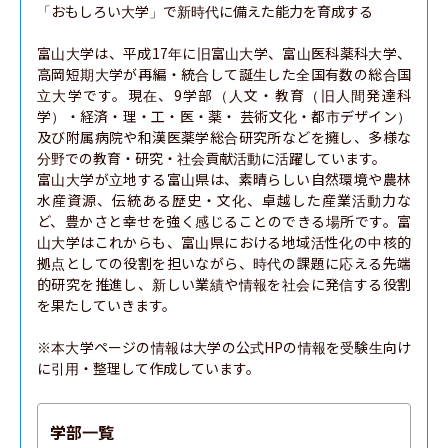
「おもしろい大学」で新時代に備えた能力を育成する

富山大学は、平成17年に旧富山大学、富山医科薬科大学、
高岡短期大学が再編・統合して誕生した全国有数の総合国
立大学です。現在、9学部（人文・教育（旧人間発達科
学）・経済・理・工・医・薬・ 芸術文化・都市デザイン）
及び附属病院や和漢医薬学総合研究所などを擁し、多様な
分野での教育・研究・社会貢献活動に活躍しています。

富山大学が立地する富山県は、素晴らしい自然環境や農林
水産資源、伝統ある歴史・文化、卓越した産業活動力な
ど、豊かさと幸せを強く感じることのできる場所です。富
山大学はこれからも、富山県における地域活性化の中核的
拠点としての役割を担いながら、時代の課題に応える先端
的研究を推進し、新しい業績や情報を社会に発信する役割
を果たしていきます。

※本大学ページの情報は大学の公式HPの情報を受験生向け
に引用・整理して作成しています。
学部一覧