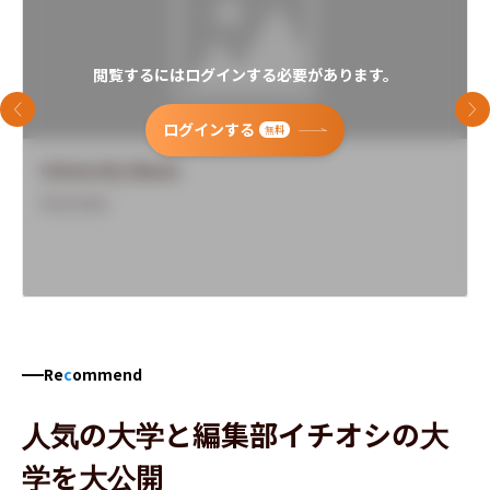
閲覧するにはログインする必要があります。
前のスライド
次
ログインする
無料
University Name
Overview
Re
c
ommend
人気の大学と編集部イチオシの大
学を大公開