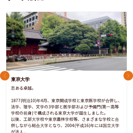
前のスライド
次
東京大学
志ある卓越。

1877(明治10)年4月、東京開成学校と東京医学校が合併し、
法学、理学、文学の3学部と医学部および予備門(第一高等
学校の前身)で構成される東京大学が誕生しました。

以後、工部大学校や東京農林学校等、さまざまな学校と合
併しながら総合大学となり、2004(平成16)年には国立大学
が法人...