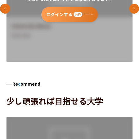
前のスライド
次
ログインする
無料
University Name
Overview
Re
c
ommend
少し頑張れば目指せる大学