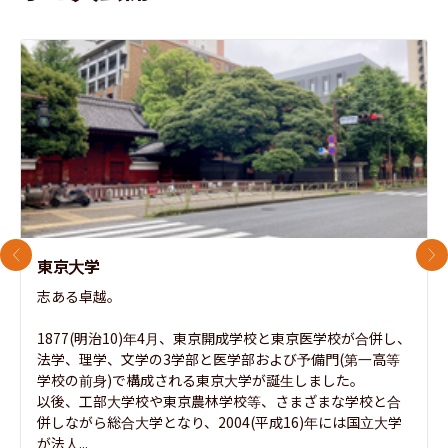
前のスライド
次
東京大学
志ある卓越。

1877(明治10)年4月、東京開成学校と東京医学校が合併し、
法学、理学、文学の3学部と医学部および予備門(第一高等
学校の前身)で構成される東京大学が誕生しました。

以後、工部大学校や東京農林学校等、さまざまな学校と合
併しながら総合大学となり、2004(平成16)年には国立大学
が法人...