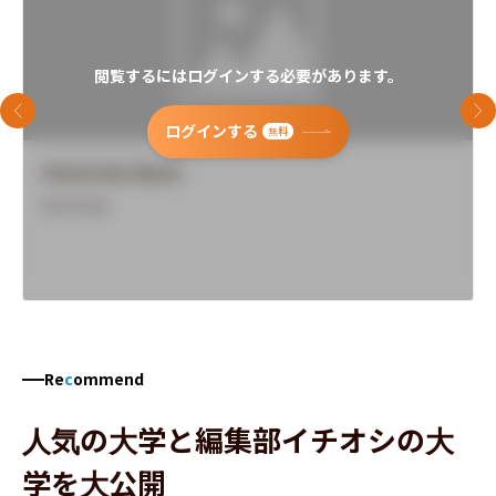
閲覧するにはログインする必要があります。
前のスライド
次
ログインする
無料
University Name
Overview
Re
c
ommend
人気の大学と編集部イチオシの大
学を大公開