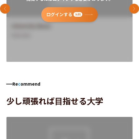
前のスライド
次
ログインする
無料
University Name
Overview
Re
c
ommend
少し頑張れば目指せる大学