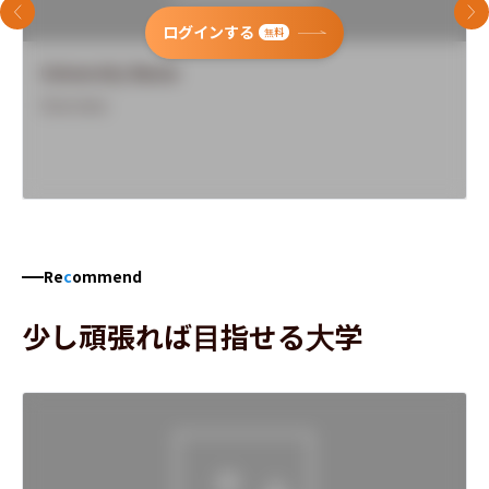
前のスライド
次
ログインする
無料
University Name
Overview
Re
c
ommend
少し頑張れば目指せる大学