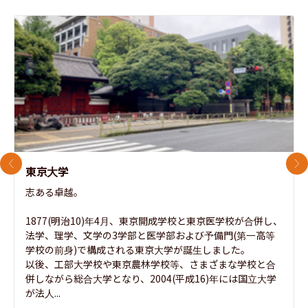
前のスライド
次
東京大学
志ある卓越。

1877(明治10)年4月、東京開成学校と東京医学校が合併し、
法学、理学、文学の3学部と医学部および予備門(第一高等
学校の前身)で構成される東京大学が誕生しました。

以後、工部大学校や東京農林学校等、さまざまな学校と合
併しながら総合大学となり、2004(平成16)年には国立大学
が法人...