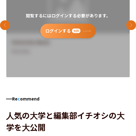
閲覧するにはログインする必要があります。
前のスライド
次
ログインする
無料
University Name
Overview
Re
c
ommend
人気の大学と編集部イチオシの大
学を大公開