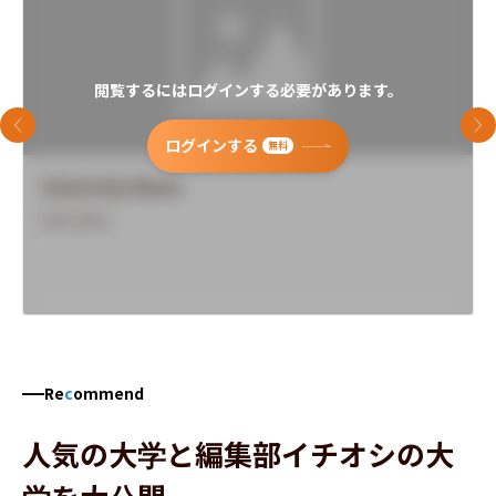
閲覧するにはログインする必要があります。
前のスライド
次
ログインする
無料
University Name
Overview
Re
c
ommend
人気の大学と編集部イチオシの大