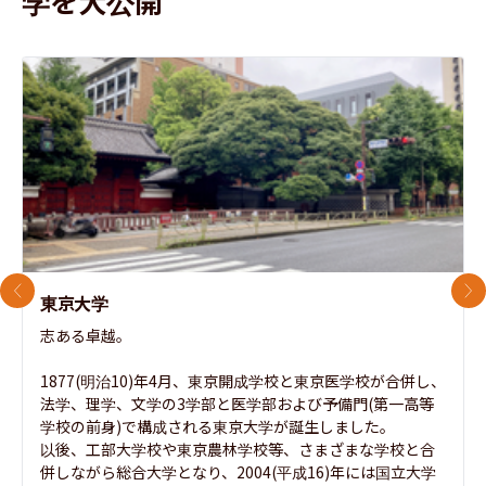
学を大公開
前のスライド
次
東京大学
志ある卓越。

1877(明治10)年4月、東京開成学校と東京医学校が合併し、
法学、理学、文学の3学部と医学部および予備門(第一高等
学校の前身)で構成される東京大学が誕生しました。

以後、工部大学校や東京農林学校等、さまざまな学校と合
併しながら総合大学となり、2004(平成16)年には国立大学