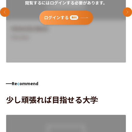
閲覧するにはログインする必要があります。
前のスライド
次
ログインする
無料
University Name
Overview
Re
c
ommend
少し頑張れば目指せる大学