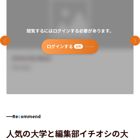
閲覧するにはログインする必要があります。
前のスライド
次
ログインする
無料
University Name
Overview
Re
c
ommend
人気の大学と編集部イチオシの大