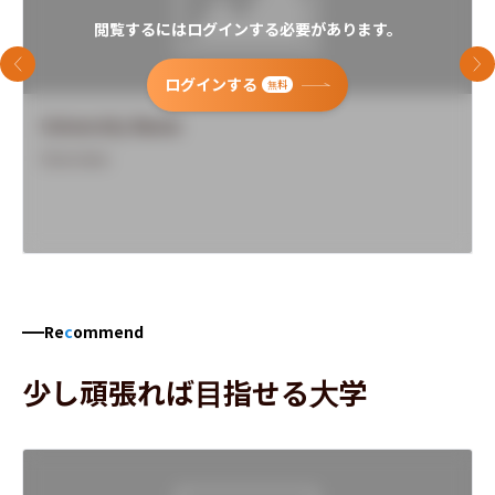
閲覧するにはログインする必要があります。
前のスライド
次
ログインする
無料
University Name
Overview
Re
c
ommend
少し頑張れば目指せる大学