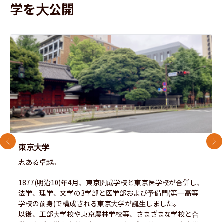
学を大公開
前のスライド
次
東京大学
志ある卓越。

1877(明治10)年4月、東京開成学校と東京医学校が合併し、
法学、理学、文学の3学部と医学部および予備門(第一高等
学校の前身)で構成される東京大学が誕生しました。

以後、工部大学校や東京農林学校等、さまざまな学校と合