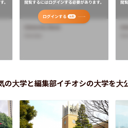
す。
閲覧するにはログインする必要があります。
閲
ログインする
無料
University Name
Uni
Overview
Ove
気の大学と編集部イチオシの大学を大