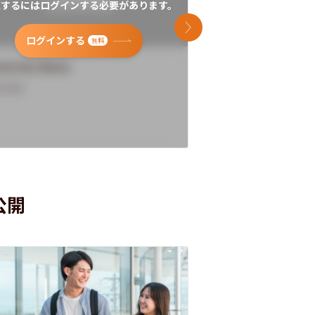
覧するにはログインする必要があります。
閲覧するにはログイン
次のスライド
ログインする
ログインす
無料
versity Name
University Name
rview
Overview
公開