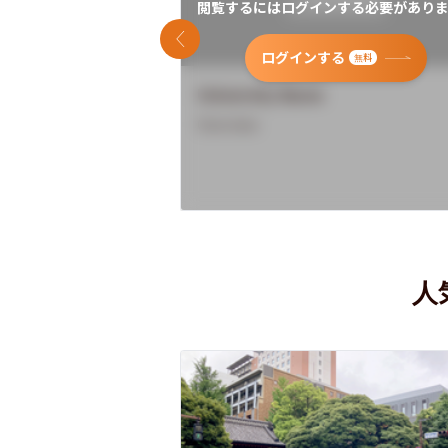
閲覧するにはログインする必要がありま
前のスライド
ログインする
無料
University Name
Overview
人