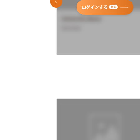
前のスライド
ログインする
無料
University Name
Overview