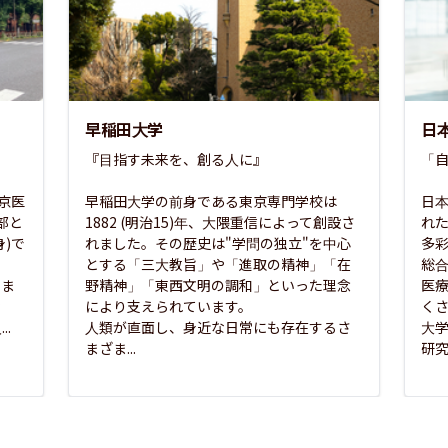
早稲田大学
日
『目指す未来を、創る人に』

「自
東京医
早稲田大学の前身である東京専門学校は
日本
部と
1882 (明治15)年、大隈重信によって創設さ
れ
)で
れました。その歴史は"学問の独立"を中心
多
とする「三大教旨」や「進取の精神」「在
総
さま
野精神」「東西文明の調和」といった理念
医
な
により支えられています。

く
..
人類が直面し、身近な日常にも存在するさ
大
まざま...
研究