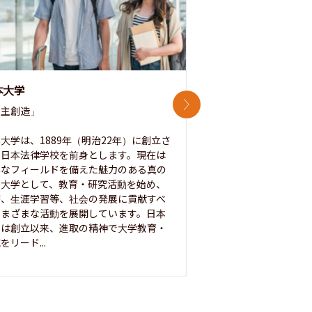
本大学
中央大学
次のスライド
主創造」

次世代を拓く「行動
「さらに開かれた大学
大学は、1889年（明治22年）に創立さ
た日本法律学校を前身とします。現在は
1885年に創立した
彩なフィールドを備えた魅力のある真の
ノ素ヲ養フ」という
合大学として、教育・研究活動を始め、
白門を象徴とする伝統
療、生涯学習等、社会の発展に貢献すべ
って築き、いつの時代
さまざまな活動を展開しています。日本
来を拓く人材を数多
学は創立以来、進取の精神で大学教育・
た。この建学の精神は、
をリード...