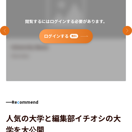
閲覧するにはログインする必要があります。
前のスライド
次
ログインする
無料
University Name
Overview
Re
c
ommend
人気の大学と編集部イチオシの大
学を大公開