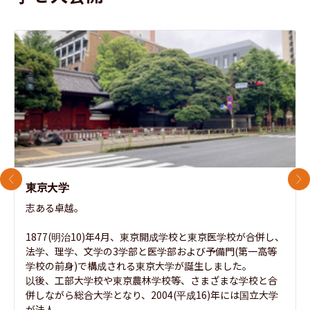
前のスライド
次
東京大学
志ある卓越。

1877(明治10)年4月、東京開成学校と東京医学校が合併し、
法学、理学、文学の3学部と医学部および予備門(第一高等
学校の前身)で構成される東京大学が誕生しました。

以後、工部大学校や東京農林学校等、さまざまな学校と合
併しながら総合大学となり、2004(平成16)年には国立大学
が法人...