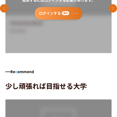
前のスライド
次
ログインする
無料
University Name
Overview
Re
c
ommend
少し頑張れば目指せる大学