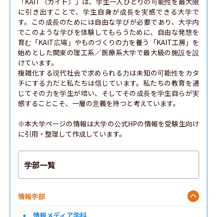
「KAIT（カイト）」は、学生一人ひとりの可能性を最大限
に引き出すことで、学生自身が成長を実感できる大学で
す。この成長のためには自由な学びが必要であり、大学内
でこのような学びを体験してもらうために、自由な発想を
育む「KAIT広場」やものづくりの力を養う「KAIT工房」を
始めとした関東の理工系／医療系大学で最大級の施設を設
けています。

複雑化する現代社会で求められる力は未知の可能性をカタ
チにする力だと私たちは信じています。私たちの教育を通
じてその力を学生が培い、そしてその成長を学生自らが実
感することこそ、一層の意義を持つと考えています。

※本大学ページの情報は大学の公式HPの情報を受験生向け
に引用・整理して作成しています。
学部一覧
情報学部
情報メディア学科