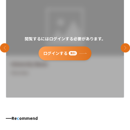
音楽芸術表現学科 弦・管・打楽器演奏家コース
音楽芸術表現学科 弦・管・打楽器コース
音楽芸術表現学科 ウインドシンフォニーコース
音楽芸術表現学科 ジャズコース
閲覧するにはログインする必要があります。
音楽芸術表現学科 ポップ&ロックミュージックコース
前のスライド
次
ログインする
無料
音楽芸術運営学科 アートマネジメントコース
University Name
音楽芸術運営学科 ミュージカルコース
Overview
音楽芸術運営学科 音楽療法コース
音楽芸術運営学科 音楽教養コース
芸術工学部
Re
c
ommend