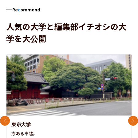
Re
c
ommend
人気の大学と編集部イチオシの大
学を大公開
前のスライド
次
東京大学
志ある卓越。
