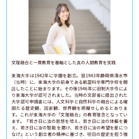
文理融合と一貫教育を基軸とした真の人間教育を実践

東海大学は1942年に学園を創立。翌1943年静岡県清水市
（当時）に、東海大学の前身である航空科学専門学校を開
設したことに始まります。その後1946年に旧制大学令によ
り東海大学が認可されました。当時の文部省に提出された
大学認可申請書には、人文科学と自然科学の融合による確
固たる歴史観、国家観、世界観を把握せしめるとありま
す。これが東海大学の「文理融合」の教育理念となってい
ます。『若き日に汝の思想を培え、若き日に汝の体軀を養
え、若き日に汝の智能 を磨け、若き日に汝の希望を星につ
なげ』という創立者の精神に基づき、明日の歴史を担う強