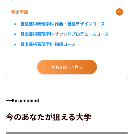
音楽学部
音楽芸術表現学科 作曲・音楽デザインコース
音楽芸術表現学科 サウンドプロデュースコース
音楽芸術表現学科 指揮コース
音楽芸術表現学科 声楽コース
音楽芸術表現学科 声とことばの創造表現コース
学校を詳しく見る
音楽芸術表現学科 ピアノ演奏家コース
音楽芸術表現学科 ピアノ指導者コース
Re
c
ommend
音楽芸術表現学科 ピアノミュージッククリエイターコース
音楽芸術表現学科 ピアノ音楽コース
今のあなたが狙える大学
音楽芸術表現学科 オルガンコース
音楽芸術表現学科 電子オルガンコース