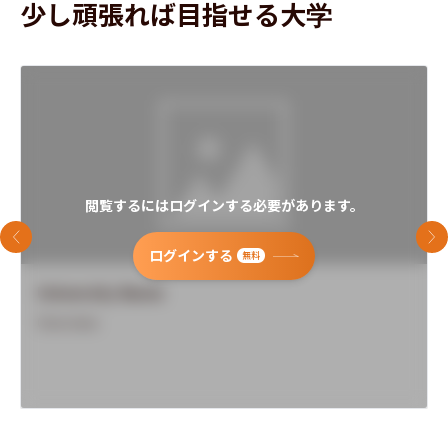
少し頑張れば目指せる大学
閲覧するにはログインする必要があります。
前のスライド
次
ログインする
無料
University Name
Overview