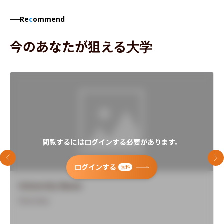
Re
c
ommend
今のあなたが狙える大学
閲覧するにはログインする必要があります。
前のスライド
次
ログインする
無料
University Name
Overview