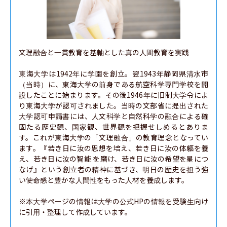
文理融合と一貫教育を基軸とした真の人間教育を実践

東海大学は1942年に学園を創立。翌1943年静岡県清水市
（当時）に、東海大学の前身である航空科学専門学校を開
設したことに始まります。その後1946年に旧制大学令によ
り東海大学が認可されました。当時の文部省に提出された
大学認可申請書には、人文科学と自然科学の融合による確
固たる歴史観、国家観、世界観を把握せしめるとありま
す。これが東海大学の「文理融合」の教育理念となってい
ます。『若き日に汝の思想を培え、若き日に汝の体軀を養
え、若き日に汝の智能 を磨け、若き日に汝の希望を星につ
なげ』という創立者の精神に基づき、明日の歴史を担う強
い使命感と豊かな人間性をもった人材を養成します。

※本大学ページの情報は大学の公式HPの情報を受験生向け
に引用・整理して作成しています。