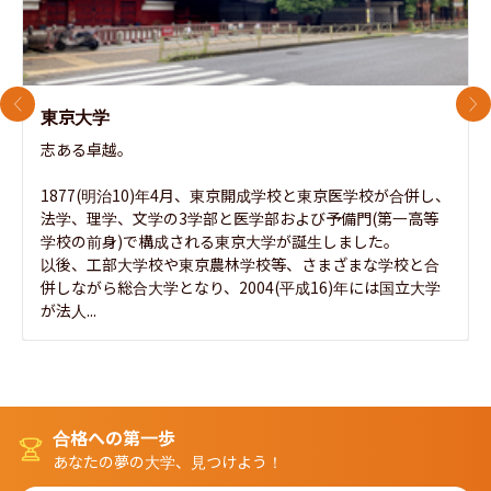
前のスライド
次
東京大学
志ある卓越。

1877(明治10)年4月、東京開成学校と東京医学校が合併し、
法学、理学、文学の3学部と医学部および予備門(第一高等
学校の前身)で構成される東京大学が誕生しました。

以後、工部大学校や東京農林学校等、さまざまな学校と合
併しながら総合大学となり、2004(平成16)年には国立大学
が法人...
合格への第一歩
あなたの夢の大学、見つけよう！