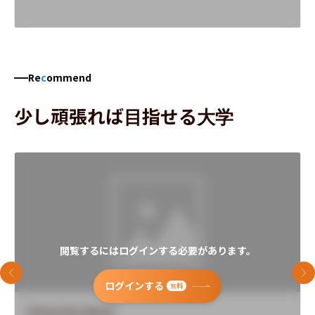
Re
c
ommend
少し頑張れば目指せる大学
閲覧するにはログインする必要があります。
前のスライド
次
ログインする
無料
University Name