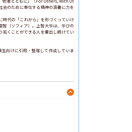
に」（For Others, With Ot
、社会のために奉仕する精神の涵養に力を
に時代の「これから」を形づくっていけ
叡智（ソフィア）。上智大学は、学びの
り拓くことができる人を輩出し続けてい
験生向けに引用・整理して作成していま