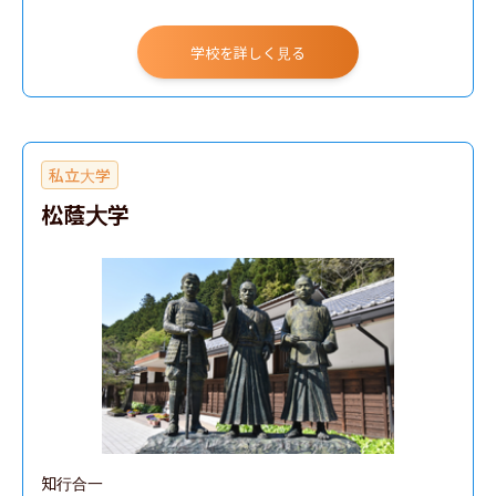
学校を詳しく見る
私立大学
松蔭大学
知行合一
