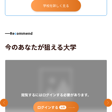
学校を詳しく見る
Re
c
ommend
今のあなたが狙える大学
閲覧するにはログインする必要があります。
前のスライド
次
ログインする
無料