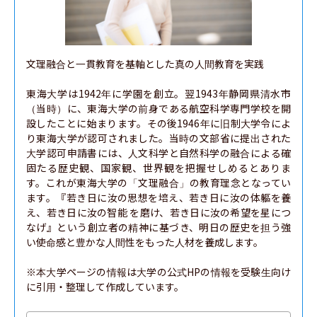
文理融合と一貫教育を基軸とした真の人間教育を実践

東海大学は1942年に学園を創立。翌1943年静岡県清水市
（当時）に、東海大学の前身である航空科学専門学校を開
設したことに始まります。その後1946年に旧制大学令によ
り東海大学が認可されました。当時の文部省に提出された
大学認可申請書には、人文科学と自然科学の融合による確
固たる歴史観、国家観、世界観を把握せしめるとありま
す。これが東海大学の「文理融合」の教育理念となってい
ます。『若き日に汝の思想を培え、若き日に汝の体軀を養
え、若き日に汝の智能 を磨け、若き日に汝の希望を星につ
なげ』という創立者の精神に基づき、明日の歴史を担う強
い使命感と豊かな人間性をもった人材を養成します。

※本大学ページの情報は大学の公式HPの情報を受験生向け
に引用・整理して作成しています。