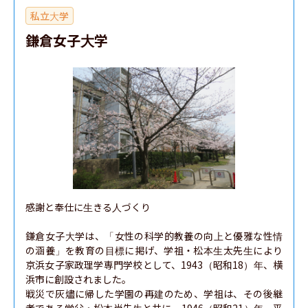
私立大学
鎌倉女子大学
感謝と奉仕に生きる人づくり

鎌倉女子大学は、「女性の科学的教養の向上と優雅な性情
の涵養」を教育の目標に掲げ、学祖・松本生太先生により
京浜女子家政理学専門学校として、1943（昭和18）年、横
浜市に創設されました。

戦災で灰燼に帰した学園の再建のため、学祖は、その後継