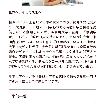
世界へ、そして未来へ

横浜はペリー上陸以来日本の玄関であり、貿易や文化交流
の一大拠点。この地で、向学心のある若者に学習機会を提
供したいと創設したのが、神奈川大学の前身、「横浜学
院」でした。「教育は人を造るにあり」という創立者・米
田吉盛の想いは、いまも熱く受け継がれています。神奈川
大学は大学に11学部、大学院に8研究科を有する全国有数の
総合大学です。これまで社会で活躍する卒業生約24万人を
輩出。国籍も育った環境も、価値観も異なる人々が机を並
べて切磋琢磨する、そんなグローバルな環境で、今日も約1
万8千人の学生たちが横断的に協力し、磨き合っています。

※本大学ページの情報は大学の公式HPの情報を受験生向け
に引用・整理して作成しています。
学部一覧