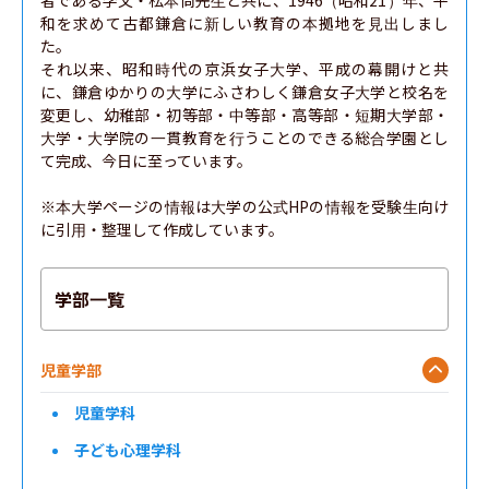
者である学父・松本尚先生と共に、1946（昭和21）年、平
和を求めて古都鎌倉に新しい教育の本拠地を見出しまし
た。

それ以来、昭和時代の京浜女子大学、平成の幕開けと共
に、鎌倉ゆかりの大学にふさわしく鎌倉女子大学と校名を
変更し、幼稚部・初等部・中等部・高等部・短期大学部・
大学・大学院の一貫教育を行うことのできる総合学園とし
て完成、今日に至っています。

※本大学ページの情報は大学の公式HPの情報を受験生向け
に引用・整理して作成しています。
学部一覧
児童学部
児童学科
子ども心理学科