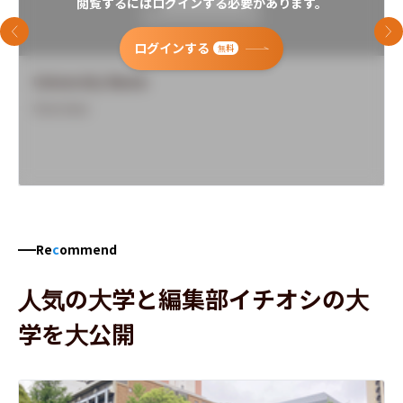
閲覧するにはログインする必要があります。
前のスライド
次
ログインする
無料
University Name
Overview
Re
c
ommend
人気の大学と編集部イチオシの大
学を大公開