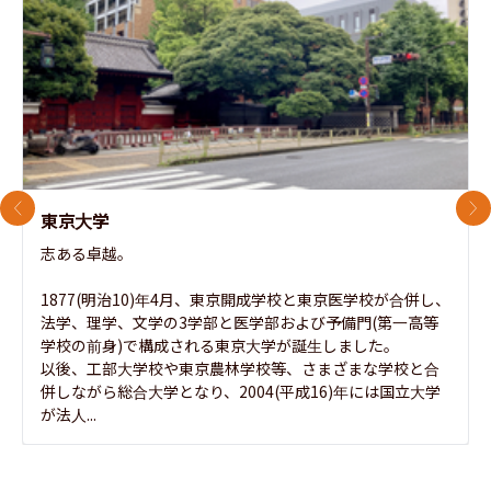
前のスライド
次
東京大学
志ある卓越。

1877(明治10)年4月、東京開成学校と東京医学校が合併し、
法学、理学、文学の3学部と医学部および予備門(第一高等
学校の前身)で構成される東京大学が誕生しました。

以後、工部大学校や東京農林学校等、さまざまな学校と合
併しながら総合大学となり、2004(平成16)年には国立大学
が法人...