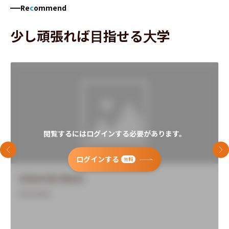
Re
c
ommend
少し頑張れば目指せる大学
閲覧するにはログインする必要があります。
前のスライド
次
ログインする
無料
University Name
Overview