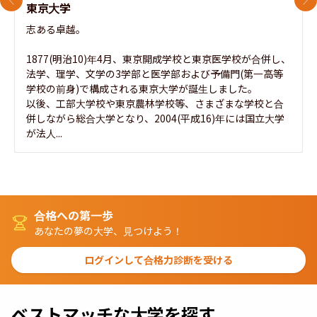
前のスライド
次
東京大学
志ある卓越。

1877(明治10)年4月、東京開成学校と東京医学校が合併し、
法学、理学、文学の3学部と医学部および予備門(第一高等
学校の前身)で構成される東京大学が誕生しました。

以後、工部大学校や東京農林学校等、さまざまな学校と合
併しながら総合大学となり、2004(平成16)年には国立大学
が法人...
合格への第一歩
あなたの夢の大学、見つけよう！
ログインして合格力診断を受ける
ベストマッチな大学を探す