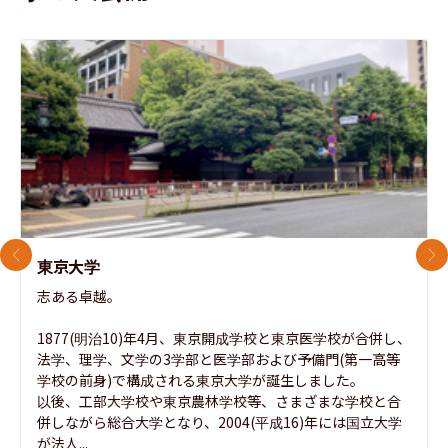
前のスライド
次
東京大学
志ある卓越。

1877(明治10)年4月、東京開成学校と東京医学校が合併し、
法学、理学、文学の3学部と医学部および予備門(第一高等
学校の前身)で構成される東京大学が誕生しました。

以後、工部大学校や東京農林学校等、さまざまな学校と合
併しながら総合大学となり、2004(平成16)年には国立大学
が法人...