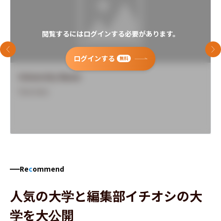
閲覧するにはログインする必要があります。
前のスライド
次
ログインする
無料
University Name
Overview
Re
c
ommend
人気の大学と編集部イチオシの大
学を大公開