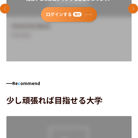
前のスライド
次
ログインする
無料
University Name
Overview
Re
c
ommend
少し頑張れば目指せる大学