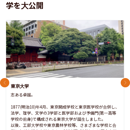
学を大公開
前のスライド
次
東京大学
志ある卓越。

1877(明治10)年4月、東京開成学校と東京医学校が合併し、
法学、理学、文学の3学部と医学部および予備門(第一高等
学校の前身)で構成される東京大学が誕生しました。

以後、工部大学校や東京農林学校等、さまざまな学校と合