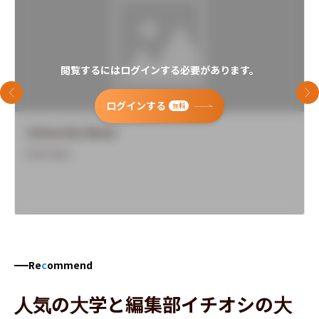
閲覧するにはログインする必要があります。
前のスライド
次
ログインする
無料
University Name
Overview
Re
c
ommend
人気の大学と編集部イチオシの大