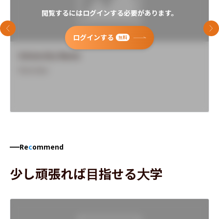
閲覧するにはログインする必要があります。
前のスライド
次
ログインする
無料
University Name
Overview
Re
c
ommend
少し頑張れば目指せる大学