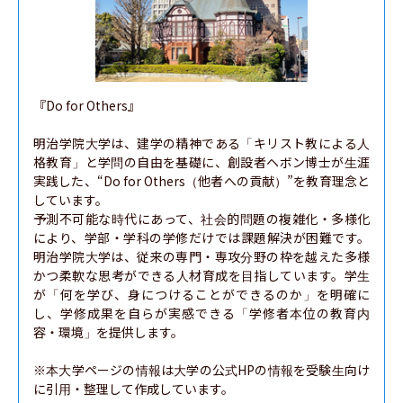
『Do for Others』

明治学院大学は、建学の精神である「キリスト教による人
格教育」と学問の自由を基礎に、創設者ヘボン博士が生涯
実践した、“Do for Others（他者への貢献）”を教育理念と
しています。

予測不可能な時代にあって、社会的問題の複雑化・多様化
により、学部・学科の学修だけでは課題解決が困難です。
明治学院大学は、従来の専門・専攻分野の枠を越えた多様
かつ柔軟な思考ができる人材育成を目指しています。学生
が「何を学び、身につけることができるのか」を明確に
し、学修成果を自らが実感できる「学修者本位の教育内
容・環境」を提供します。

※本大学ページの情報は大学の公式HPの情報を受験生向け
に引用・整理して作成しています。