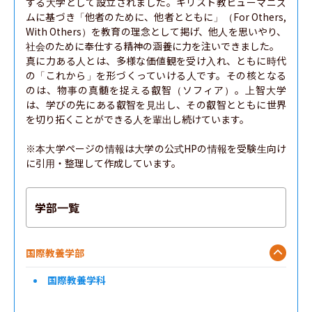
する大学として設立されました。キリスト教ヒューマニズ
ムに基づき「他者のために、他者とともに」（For Others, 
With Others）を教育の理念として掲げ、他人を思いやり、
社会のために奉仕する精神の涵養に力を注いできました。

真に力ある人とは、多様な価値観を受け入れ、ともに時代
の「これから」を形づくっていける人です。その核となる
のは、物事の真髄を捉える叡智（ソフィア）。上智大学
は、学びの先にある叡智を見出し、その叡智とともに世界
を切り拓くことができる人を輩出し続けています。

※本大学ページの情報は大学の公式HPの情報を受験生向け
に引用・整理して作成しています。
学部一覧
国際教養学部
国際教養学科