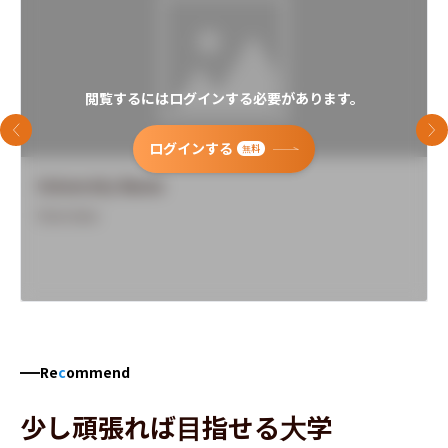
閲覧するにはログインする必要があります。
前のスライド
次
ログインする
無料
University Name
Overview
Re
c
ommend
少し頑張れば目指せる大学