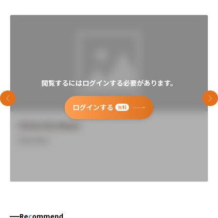
閲覧するにはログインする必要があります。
前のスライド
次
ログインする
無料
University Name
Overview
Re
c
ommend