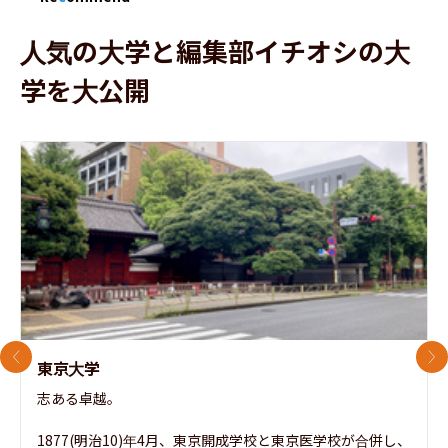
人気の大学と編集部イチオシの大
学を大公開
前のスライド
次
東京大学
志ある卓越。

1877(明治10)年4月、東京開成学校と東京医学校が合併し、