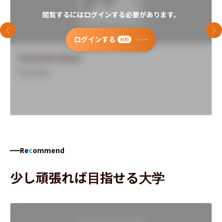
閲覧するにはログインする必要があります。
前のスライド
次
ログインする
無料
University Name
Overview
Re
c
ommend
少し頑張れば目指せる大学