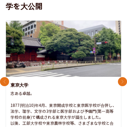
学を大公開
前のスライド
次
東京大学
志ある卓越。

1877(明治10)年4月、東京開成学校と東京医学校が合併し、
法学、理学、文学の3学部と医学部および予備門(第一高等
学校の前身)で構成される東京大学が誕生しました。

以後、工部大学校や東京農林学校等、さまざまな学校と合