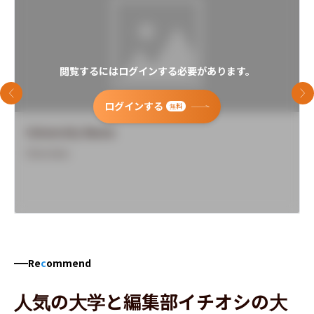
閲覧するにはログインする必要があります。
前のスライド
次
ログインする
無料
University Name
Overview
Re
c
ommend
人気の大学と編集部イチオシの大