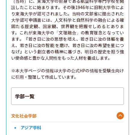
（当時）に、東海大学の前身である航空科学専門学校を開
設したことに始まります。その後1946年に旧制大学令によ
り東海大学が認可されました。当時の文部省に提出された
大学認可申請書には、人文科学と自然科学の融合による確
固たる歴史観、国家観、世界観を把握せしめるとありま
す。これが東海大学の「文理融合」の教育理念となってい
ます。『若き日に汝の思想を培え、若き日に汝の体軀を養
え、若き日に汝の智能 を磨け、若き日に汝の希望を星につ
なげ』という創立者の精神に基づき、明日の歴史を担う強
い使命感と豊かな人間性をもった人材を養成します。

※本大学ページの情報は大学の公式HPの情報を受験生向け
に引用・整理して作成しています。
学部一覧
文化社会学部
アジア学科