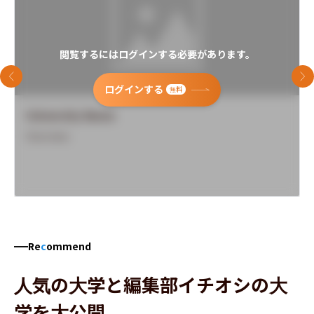
閲覧するにはログインする必要があります。
前のスライド
次
ログインする
無料
University Name
Overview
Re
c
ommend
人気の大学と編集部イチオシの大
学を大公開