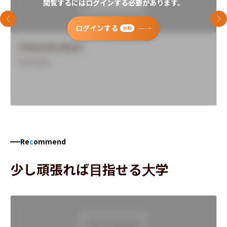
閲覧するにはログインする必要があります。
前のスライド
次
ログインする
無料
University Name
Overview
Re
c
ommend
少し頑張れば目指せる大学