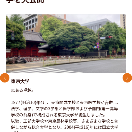
前のスライド
次
東京大学
志ある卓越。

1877(明治10)年4月、東京開成学校と東京医学校が合併し、
法学、理学、文学の3学部と医学部および予備門(第一高等
学校の前身)で構成される東京大学が誕生しました。

以後、工部大学校や東京農林学校等、さまざまな学校と合
併しながら総合大学となり、2004(平成16)年には国立大学