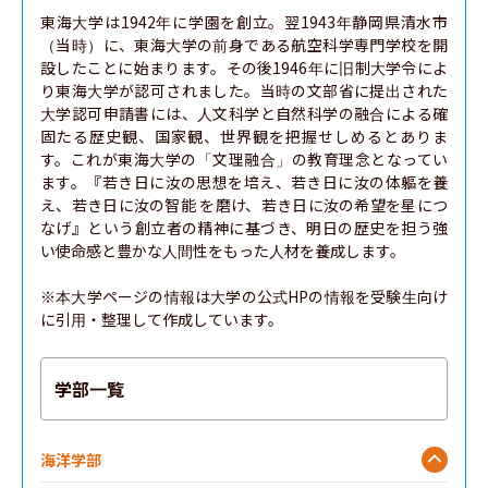
東海大学は1942年に学園を創立。翌1943年静岡県清水市
（当時）に、東海大学の前身である航空科学専門学校を開
設したことに始まります。その後1946年に旧制大学令によ
り東海大学が認可されました。当時の文部省に提出された
大学認可申請書には、人文科学と自然科学の融合による確
固たる歴史観、国家観、世界観を把握せしめるとありま
す。これが東海大学の「文理融合」の教育理念となってい
ます。『若き日に汝の思想を培え、若き日に汝の体軀を養
え、若き日に汝の智能 を磨け、若き日に汝の希望を星につ
なげ』という創立者の精神に基づき、明日の歴史を担う強
い使命感と豊かな人間性をもった人材を養成します。

※本大学ページの情報は大学の公式HPの情報を受験生向け
に引用・整理して作成しています。
学部一覧
海洋学部