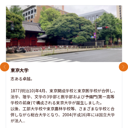
前のスライド
次
東京大学
志ある卓越。

1877(明治10)年4月、東京開成学校と東京医学校が合併し、
法学、理学、文学の3学部と医学部および予備門(第一高等
学校の前身)で構成される東京大学が誕生しました。

以後、工部大学校や東京農林学校等、さまざまな学校と合
併しながら総合大学となり、2004(平成16)年には国立大学
が法人...