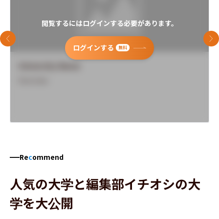
閲覧するにはログインする必要があります。
前のスライド
次
ログインする
無料
University Name
Overview
Re
c
ommend
人気の大学と編集部イチオシの大
学を大公開