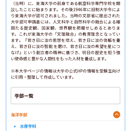
（当時）に、東海大学の前身である航空科学専門学校を開
設したことに始まります。その後1946年に旧制大学令によ
り東海大学が認可されました。当時の文部省に提出された
大学認可申請書には、人文科学と自然科学の融合による確
固たる歴史観、国家観、世界観を把握せしめるとありま
す。これが東海大学の「文理融合」の教育理念となってい
ます。『若き日に汝の思想を培え、若き日に汝の体軀を養
え、若き日に汝の智能 を磨け、若き日に汝の希望を星につ
なげ』という創立者の精神に基づき、明日の歴史を担う強
い使命感と豊かな人間性をもった人材を養成します。

※本大学ページの情報は大学の公式HPの情報を受験生向け
に引用・整理して作成しています。
学部一覧
海洋学部
水産学科