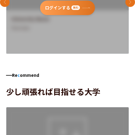
前のスライド
次
ログインする
無料
University Name
Overview
Re
c
ommend
少し頑張れば目指せる大学