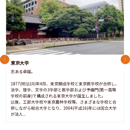
前のスライド
次
東京大学
志ある卓越。

1877(明治10)年4月、東京開成学校と東京医学校が合併し、
法学、理学、文学の3学部と医学部および予備門(第一高等
学校の前身)で構成される東京大学が誕生しました。

以後、工部大学校や東京農林学校等、さまざまな学校と合
併しながら総合大学となり、2004(平成16)年には国立大学
が法人...