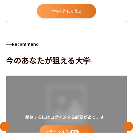
学校を詳しく見る
Re
c
ommend
今のあなたが狙える大学
閲覧するにはログインする必要があります。
前のスライド
次
ログインする
無料