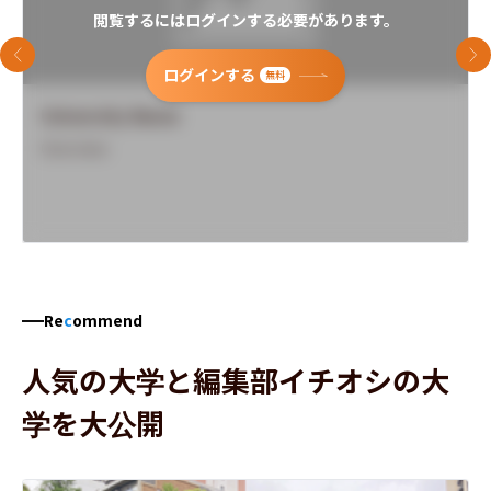
閲覧するにはログインする必要があります。
前のスライド
次
ログインする
無料
University Name
Overview
Re
c
ommend
人気の大学と編集部イチオシの大
学を大公開