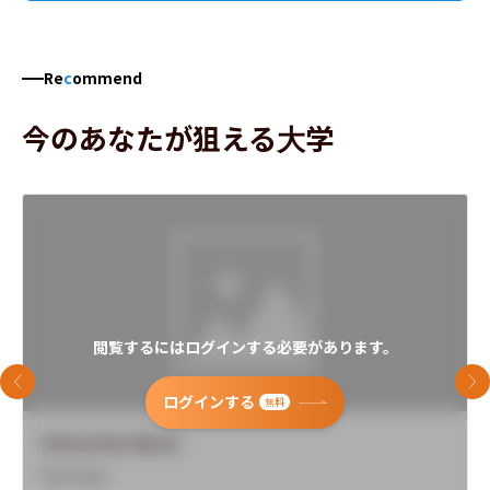
Re
c
ommend
今のあなたが狙える大学
閲覧するにはログインする必要があります。
前のスライド
次
ログインする
無料
University Name
Overview