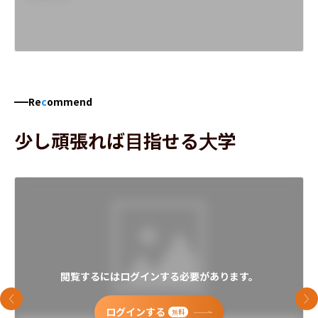
Re
c
ommend
少し頑張れば目指せる大学
閲覧するにはログインする必要があります。
前のスライド
次
ログインする
無料