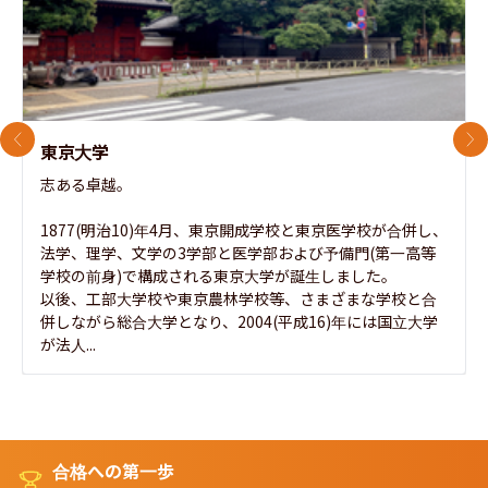
前のスライド
次
東京大学
志ある卓越。

1877(明治10)年4月、東京開成学校と東京医学校が合併し、
法学、理学、文学の3学部と医学部および予備門(第一高等
学校の前身)で構成される東京大学が誕生しました。

以後、工部大学校や東京農林学校等、さまざまな学校と合
併しながら総合大学となり、2004(平成16)年には国立大学
が法人...
合格への第一歩