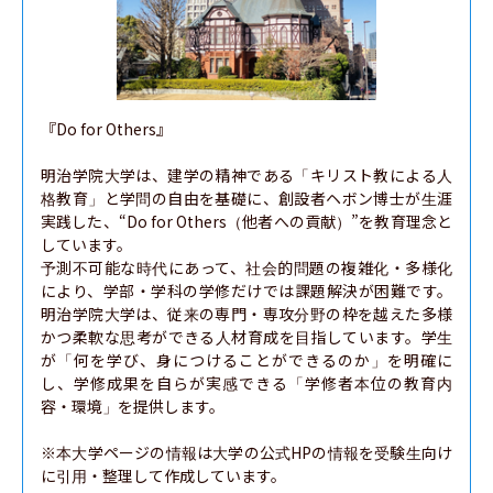
『Do for Others』

明治学院大学は、建学の精神である「キリスト教による人
格教育」と学問の自由を基礎に、創設者ヘボン博士が生涯
実践した、“Do for Others（他者への貢献）”を教育理念と
しています。

予測不可能な時代にあって、社会的問題の複雑化・多様化
により、学部・学科の学修だけでは課題解決が困難です。
明治学院大学は、従来の専門・専攻分野の枠を越えた多様
かつ柔軟な思考ができる人材育成を目指しています。学生
が「何を学び、身につけることができるのか」を明確に
し、学修成果を自らが実感できる「学修者本位の教育内
容・環境」を提供します。

※本大学ページの情報は大学の公式HPの情報を受験生向け
に引用・整理して作成しています。