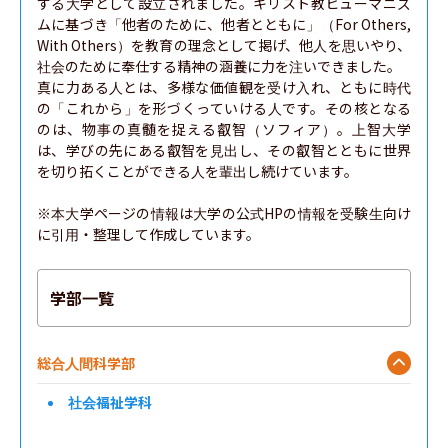
する大学として設立されました。キリスト教ヒューマニズ
ムに基づき「他者のために、他者とともに」（For Others, 
With Others）を教育の理念として掲げ、他人を思いやり、
社会のために奉仕する精神の涵養に力を注いできました。

真に力ある人とは、多様な価値観を受け入れ、ともに時代
の「これから」を形づくっていける人です。その核となる
のは、物事の真髄を捉える叡智（ソフィア）。上智大学
は、学びの先にある叡智を見出し、その叡智とともに世界
を切り拓くことができる人を輩出し続けています。

※本大学ページの情報は大学の公式HPの情報を受験生向け
に引用・整理して作成しています。
学部一覧
総合人間科学部
社会福祉学科