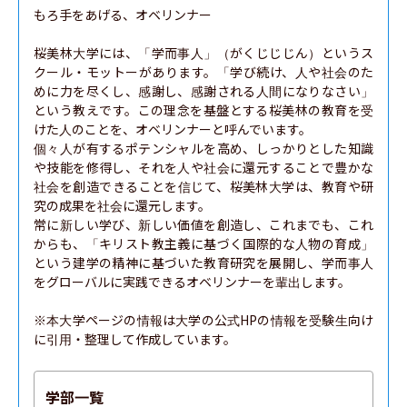
もろ手をあげる、オベリンナー

桜美林大学には、「学而事人」（がくじじじん）というス
クール・モットーがあります。「学び続け、人や社会のた
めに力を尽くし、感謝し、感謝される人間になりなさい」
という教えです。この理念を基盤とする桜美林の教育を受
けた人のことを、オベリンナーと呼んでいます。

個々人が有するポテンシャルを高め、しっかりとした知識
や技能を修得し、それを人や社会に還元することで豊かな
社会を創造できることを信じて、桜美林大学は、教育や研
究の成果を社会に還元します。

常に新しい学び、新しい価値を創造し、これまでも、これ
からも、「キリスト教主義に基づく国際的な人物の育成」
という建学の精神に基づいた教育研究を展開し、学而事人
をグローバルに実践できるオベリンナーを輩出します。

※本大学ページの情報は大学の公式HPの情報を受験生向け
に引用・整理して作成しています。
学部一覧