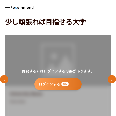
Re
c
ommend
少し頑張れば目指せる大学
閲覧するにはログインする必要があります。
前のスライド
次
ログインする
無料
University Name
Overview