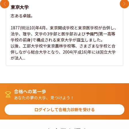
前のスライド
次
東京大学
志ある卓越。

1877(明治10)年4月、東京開成学校と東京医学校が合併し、
法学、理学、文学の3学部と医学部および予備門(第一高等
学校の前身)で構成される東京大学が誕生しました。

以後、工部大学校や東京農林学校等、さまざまな学校と合
併しながら総合大学となり、2004(平成16)年には国立大学
が法人...
合格への第一歩
あなたの夢の大学、見つけよう！
ログインして合格力診断を受ける