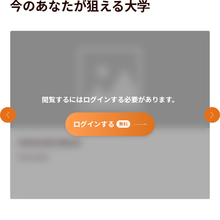
今のあなたが狙える大学
閲覧するにはログインする必要があります。
前のスライド
次
ログインする
無料
University Name
Overview