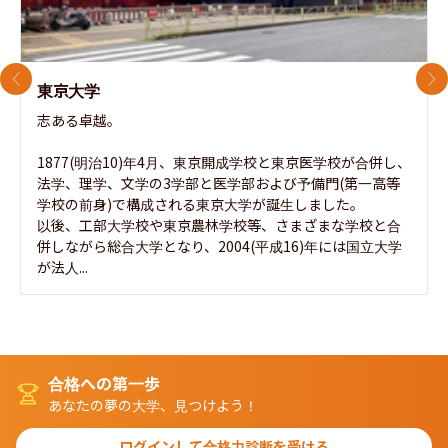
前のスライド
次
東京大学
志ある卓越。

1877(明治10)年4月、東京開成学校と東京医学校が合併し、
法学、理学、文学の3学部と医学部および予備門(第一高等
学校の前身)で構成される東京大学が誕生しました。

以後、工部大学校や東京農林学校等、さまざまな学校と合
併しながら総合大学となり、2004(平成16)年には国立大学
が法人...
合格への第一歩
あなたの夢の大学、見つけよう！
ログインして合格力診断を受ける