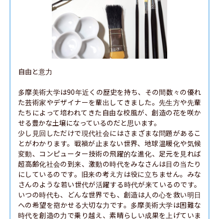
自由と意力

多摩美術大学は90年近くの歴史を持ち、その間数々の優れ
た芸術家やデザイナーを輩出してきました。先生方や先輩
たちによって培われてきた自由な校風が、創造の花を咲か
せる豊かな土壌になっているのだと思います。

少し見回しただけで現代社会にはさまざまな問題があるこ
とがわかります。戦禍が止まない世界、地球温暖化や気候
変動、コンピューター技術の飛躍的な進化、足元を見れば
超高齢化社会の到来、激動の時代をみなさんは目の当たり
にしているのです。旧来の考え方は役に立ちません。みな
さんのような若い世代が活躍する時代が来ているのです。
いつの時代も、どんな世界でも、創造は人の心を救い明日
への希望を抱かせる大切な力です。多摩美術大学は困難な
時代を創造の力で乗り越え、素晴らしい成果を上げていま