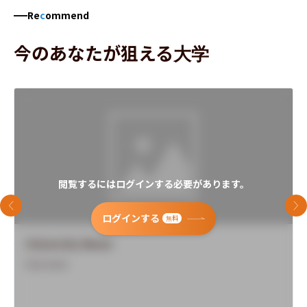
Re
c
ommend
今のあなたが狙える大学
閲覧するにはログインする必要があります。
前のスライド
次
ログインする
無料
University Name
Overview