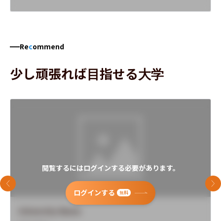
Re
c
ommend
少し頑張れば目指せる大学
閲覧するにはログインする必要があります。
前のスライド
次
ログインする
無料
University Name