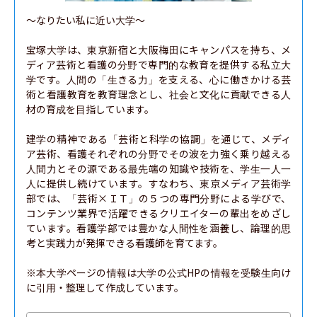
〜なりたい私に近い大学〜

宝塚大学は、東京新宿と大阪梅田にキャンパスを持ち、メ
ディア芸術と看護の分野で専門的な教育を提供する私立大
学です。人間の「生きる力」を支える、心に働きかける芸
術と看護教育を教育理念とし、社会と文化に貢献できる人
材の育成を目指しています。

建学の精神である「芸術と科学の協調」を通じて、メディ
ア芸術、看護それぞれの分野でその波を力強く乗り越える
人間力とその源である最先端の知識や技術を、学生一人一
人に提供し続けています。すなわち、東京メディア芸術学
部では、「芸術×ＩＴ」の５つの専門分野による学びで、
コンテンツ業界で活躍できるクリエイターの輩出をめざし
ています。看護学部では豊かな人間性を涵養し、論理的思
考と実践力が発揮できる看護師を育てます。

※本大学ページの情報は大学の公式HPの情報を受験生向け
に引用・整理して作成しています。