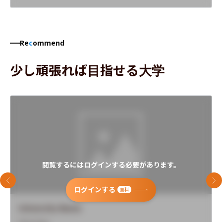
Re
c
ommend
少し頑張れば目指せる大学
閲覧するにはログインする必要があります。
前のスライド
次
ログインする
無料
University Name