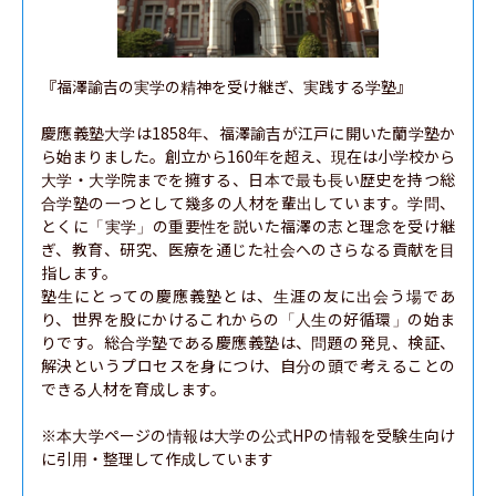
『福澤諭吉の実学の精神を受け継ぎ、実践する学塾』

慶應義塾大学は1858年、福澤諭吉が江戸に開いた蘭学塾か
ら始まりました。創立から160年を超え、現在は小学校から
大学・大学院までを擁する、日本で最も長い歴史を持つ総
合学塾の一つとして幾多の人材を輩出しています。学問、
とくに「実学」の重要性を説いた福澤の志と理念を受け継
ぎ、教育、研究、医療を通じた社会へのさらなる貢献を目
指します。

塾生にとっての慶應義塾とは、生涯の友に出会う場であ
り、世界を股にかけるこれからの「人生の好循環」の始ま
りです。総合学塾である慶應義塾は、問題の発見、検証、
解決というプロセスを身につけ、自分の頭で考えることの
できる人材を育成します。

※本大学ページの情報は大学の公式HPの情報を受験生向け
に引用・整理して作成しています