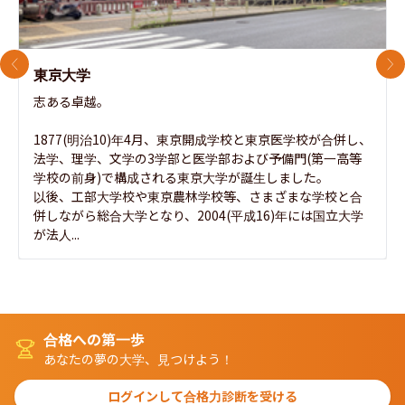
前のスライド
次
東京大学
志ある卓越。

1877(明治10)年4月、東京開成学校と東京医学校が合併し、
法学、理学、文学の3学部と医学部および予備門(第一高等
学校の前身)で構成される東京大学が誕生しました。

以後、工部大学校や東京農林学校等、さまざまな学校と合
併しながら総合大学となり、2004(平成16)年には国立大学
が法人...
合格への第一歩
あなたの夢の大学、見つけよう！
ログインして合格力診断を受ける