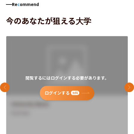
Re
c
ommend
今のあなたが狙える大学
閲覧するにはログインする必要があります。
前のスライド
次
ログインする
無料
University Name
Overview