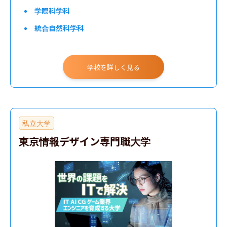
学際科学科
統合自然科学科
文科一類
文科二類
学校を詳しく見る
文科三類
理科一類
理科二類
私立大学
理科三類
東京情報デザイン専門職大学
医学部
工学部
文学部