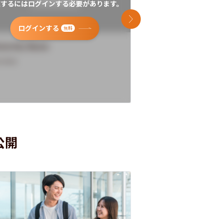
覧するにはログインする必要があります。
閲覧するにはログイン
次のスライド
ログインする
ログインす
無料
versity Name
University Name
rview
Overview
公開