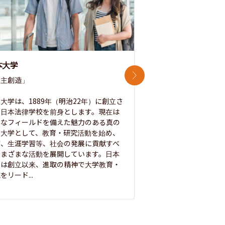
本大学
中央大学
次のスライド
主創造」

次世代を拓く「行動
「さらに開かれた大学
大学は、1889年（明治22年）に創立さ
た日本法律学校を前身とします。現在は
1885年に創立した
彩なフィールドを備えた魅力のある真の
ノ素ヲ養フ」という
合大学として、教育・研究活動を始め、
白門を象徴とする伝統
療、生涯学習等、社会の発展に貢献すべ
って築き、いつの時代
さまざまな活動を展開しています。日本
来を拓く人材を数多
学は創立以来、進取の精神で大学教育・
た。この建学の精神は、
をリード...