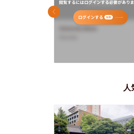
閲覧するにはログインする必要がありま
前のスライド
ログインする
無料
University Name
Overview
人