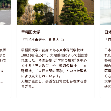
早稲田大学
日
『目指す未来を、創る人に』

「自
東京医
早稲田大学の前身である東京専門学校は
日本
部と
1882 (明治15)年、大隈重信によって創設さ
れ
)で
れました。その歴史は"学問の独立"を中心
多
とする「三大教旨」や「進取の精神」「在
総
さま
野精神」「東西文明の調和」といった理念
医
な
により支えられています。

く
..
人類が直面し、身近な日常にも存在するさ
大
まざま...
研究