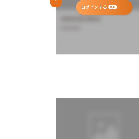
前のスライド
ログインする
無料
University Name
Overview