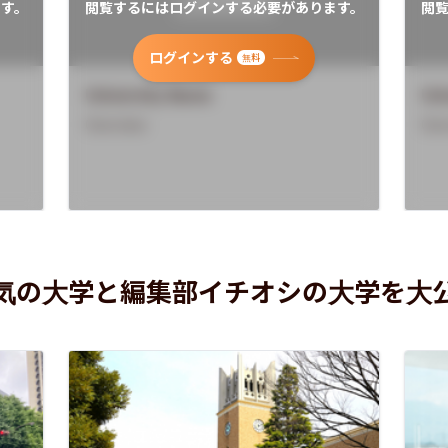
す。
閲覧するにはログインする必要があります。
閲
ログインする
無料
University Name
Uni
Overview
Ove
気の大学と編集部イチオシの大学を大