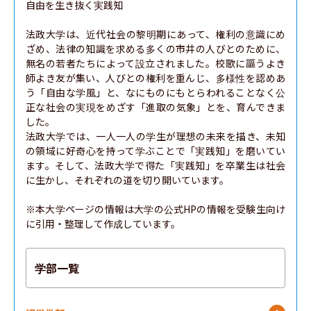
自由を生き抜く実践知

法政大学は、近代社会の黎明期にあって、権利の意識にめ
ざめ、法律の知識を求める多くの市井の人びとのために、
無名の若者たちによって設立されました。校歌に謳うよき
師よき友が集い、人びとの権利を重んじ、多様性を認めあ
う「自由な学風」と、なにものにもとらわれることなく公
正な社会の実現をめざす「進取の気象」とを、育んできま
した。

法政大学では、一人一人の学生が理想の未来を描き、未知
の領域に好奇心を持って学ぶことで「実践知」を磨いてい
ます。そして、法政大学で得た「実践知」を卒業生は社会
に生かし、それぞれの道を切り開いています。

※本大学ページの情報は大学の公式HPの情報を受験生向け
に引用・整理して作成しています。
学部一覧