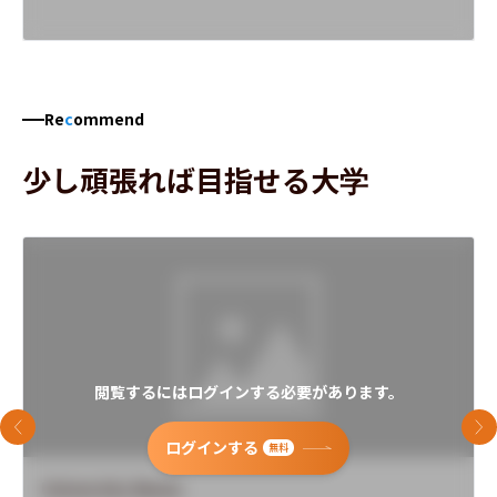
Re
c
ommend
少し頑張れば目指せる大学
閲覧するにはログインする必要があります。
前のスライド
次
ログインする
無料
University Name