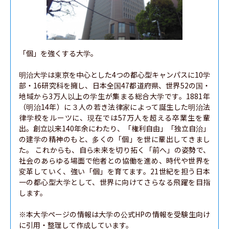
「個」を強くする大学。

明治大学は東京を中心とした4つの都心型キャンパスに10学
部・16研究科を擁し、日本全国47都道府県、世界52の国・
地域から3万人以上の学生が集まる総合大学です。1881年
（明治14年）に３人の若き法律家によって誕生した明治法
律学校をルーツに、現在では57万人を超える卒業生を輩
出。創立以来140年余にわたり、「権利自由」「独立自治」
の建学の精神のもと、多くの「個」を世に輩出してきまし
た。 これからも、自ら未来を切り拓く「前へ」の姿勢で、
社会のあらゆる場面で他者との協働を進め、時代や世界を
変革していく、強い「個」を育てます。21世紀を担う日本
一の都心型大学として、世界に向けてさらなる飛躍を目指
します。

※本大学ページの情報は大学の公式HPの情報を受験生向け
に引用・整理して作成しています。