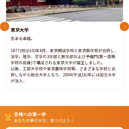
前のスライド
次
東京大学
志ある卓越。

1877(明治10)年4月、東京開成学校と東京医学校が合併し、
法学、理学、文学の3学部と医学部および予備門(第一高等
学校の前身)で構成される東京大学が誕生しました。

以後、工部大学校や東京農林学校等、さまざまな学校と合
併しながら総合大学となり、2004(平成16)年には国立大学
が法人...
合格への第一歩
あなたの夢の大学、見つけよう！