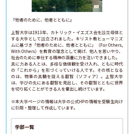
『他者のために、他者とともに』

上智大学は1913年、カトリック・イエズス会を設立母体と
する大学として設立されました。キリスト教ヒューマニズ
ムに基づき「他者のために、他者とともに」（For Others, 
With Others）を教育の理念として掲げ、他人を思いやり、
社会のために奉仕する精神の涵養に力を注いできました。

真に力ある人とは、多様な価値観を受け入れ、ともに時代
の「これから」を形づくっていける人です。その核となる
のは、物事の真髄を捉える叡智（ソフィア）。上智大学
は、学びの先にある叡智を見出し、その叡智とともに世界
を切り拓くことができる人を輩出し続けています。

※本大学ページの情報は大学の公式HPの情報を受験生向け
に引用・整理して作成しています。
学部一覧