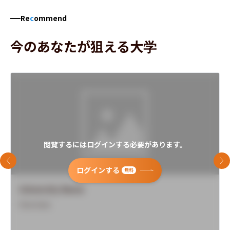
Re
c
ommend
今のあなたが狙える大学
閲覧するにはログインする必要があります。
前のスライド
次
ログインする
無料
University Name
Overview