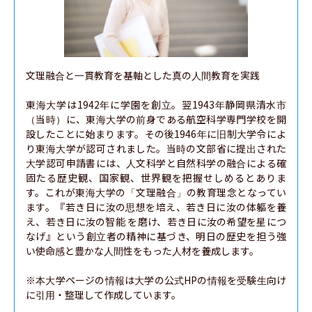
文理融合と一貫教育を基軸とした真の人間教育を実践

東海大学は1942年に学園を創立。翌1943年静岡県清水市
（当時）に、東海大学の前身である航空科学専門学校を開
設したことに始まります。その後1946年に旧制大学令によ
り東海大学が認可されました。当時の文部省に提出された
大学認可申請書には、人文科学と自然科学の融合による確
固たる歴史観、国家観、世界観を把握せしめるとありま
す。これが東海大学の「文理融合」の教育理念となってい
ます。『若き日に汝の思想を培え、若き日に汝の体軀を養
え、若き日に汝の智能 を磨け、若き日に汝の希望を星につ
なげ』という創立者の精神に基づき、明日の歴史を担う強
い使命感と豊かな人間性をもった人材を養成します。

※本大学ページの情報は大学の公式HPの情報を受験生向け
に引用・整理して作成しています。