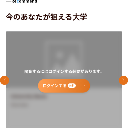
Re
c
ommend
今のあなたが狙える大学
閲覧するにはログインする必要があります。
前のスライド
次
ログインする
無料
University Name
Overview