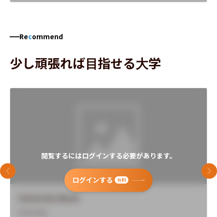
Re
c
ommend
少し頑張れば目指せる大学
閲覧するにはログインする必要があります。
前のスライド
次
ログインする
無料
University Name
Overview