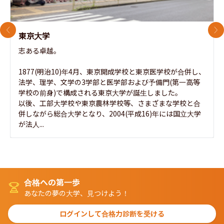
前のスライド
次
東京大学
志ある卓越。

1877(明治10)年4月、東京開成学校と東京医学校が合併し、
法学、理学、文学の3学部と医学部および予備門(第一高等
学校の前身)で構成される東京大学が誕生しました。

以後、工部大学校や東京農林学校等、さまざまな学校と合
併しながら総合大学となり、2004(平成16)年には国立大学
が法人...
合格への第一歩
あなたの夢の大学、見つけよう！
ログインして合格力診断を受ける