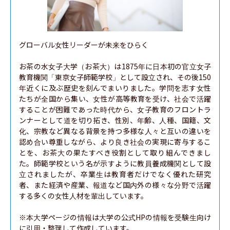
グローバル女性リーダーが未来をひらく

お茶の水女子大学（お茶大）は1875年に日本初の官立女子
教育機関「東京女子師範学校」として設立され、その後150
年近くに及ぶ歴史を刻んでまいりました。学問を志す女性
たちが全国から集い、女性が高等教育を受け、社会で活躍
することが困難であった時代から、女子教育のフロントラ
ンナーとして道を切り拓き、性別、年齢、人種、国籍、文
化、宗教など異なる背景を持つ多様な人々と互いの違いを
認め合い尊重しながら、より良き社会の実現に寄与するこ
とを、お茶大の果たすべき役割として取り組んできまし
た。師範学校という名が示すように教員養成機関として設
立されましたが、卒業生は教育者だけでなく優れた研究
者、また経済や産業、報道など国内外の様々な分野で活躍
する多くの女性人材を輩出しています。

※本大学ページの情報は大学の公式HPの情報を受験生向け
に引用・整理して作成しています。