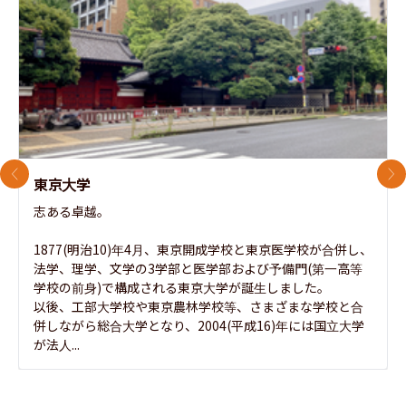
前のスライド
次
東京大学
志ある卓越。

1877(明治10)年4月、東京開成学校と東京医学校が合併し、
法学、理学、文学の3学部と医学部および予備門(第一高等
学校の前身)で構成される東京大学が誕生しました。

以後、工部大学校や東京農林学校等、さまざまな学校と合
併しながら総合大学となり、2004(平成16)年には国立大学
が法人...