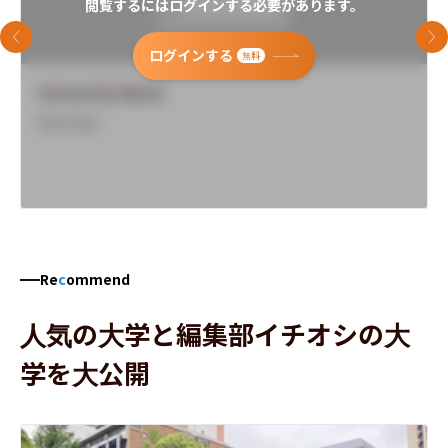
閲覧するにはログインする必要があります。
前のスライド
次
ログインする
無料
University Name
Overview
Re
c
ommend
人気の大学と編集部イチオシの大
学を大公開