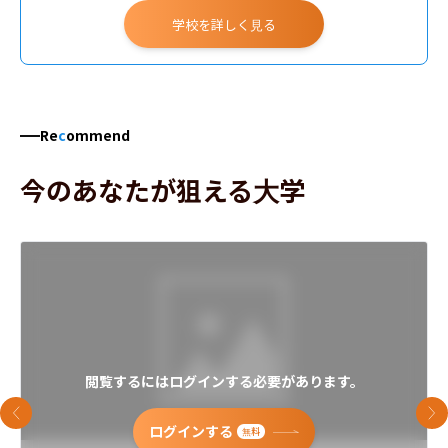
学校を詳しく見る
Re
c
ommend
今のあなたが狙える大学
閲覧するにはログインする必要があります。
前のスライド
次
ログインする
無料