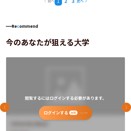
1
2
3
前へ
次へ
Re
c
ommend
今のあなたが狙える大学
閲覧するにはログインする必要があります。
前のスライド
次
ログインする
無料
University Name