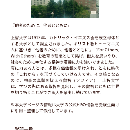
『他者のために、他者とともに』

上智大学は1913年、カトリック・イエズス会を設立母体と
する大学として設立されました。キリスト教ヒューマニズ
ムに基づき「他者のために、他者とともに」（For Others, 
With Others）を教育の理念として掲げ、他人を思いやり、
社会のために奉仕する精神の涵養に力を注いできました。

真に力ある人とは、多様な価値観を受け入れ、ともに時代
の「これから」を形づくっていける人です。その核となる
のは、物事の真髄を捉える叡智（ソフィア）。上智大学
は、学びの先にある叡智を見出し、その叡智とともに世界
を切り拓くことができる人を輩出し続けています。

※本大学ページの情報は大学の公式HPの情報を受験生向け
に引用・整理して作成しています。
学部一覧