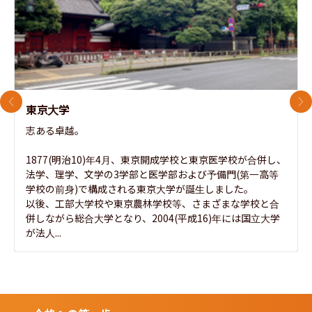
前のスライド
次
東京大学
志ある卓越。

1877(明治10)年4月、東京開成学校と東京医学校が合併し、
法学、理学、文学の3学部と医学部および予備門(第一高等
学校の前身)で構成される東京大学が誕生しました。

以後、工部大学校や東京農林学校等、さまざまな学校と合
併しながら総合大学となり、2004(平成16)年には国立大学
が法人...