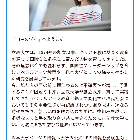
「自由の学府」へようこそ

立教大学は、1874年の創立以来、キリスト教に基づく教育
を通じて国際性と多様性に富んだ人物を育ててきました。
その理念は今でも変わらず、国際性やリーダーシップを育
むリベラルアーツ教育や、総合大学としての強みを生かし
た研究を展開しています。

今、私たちの目の前に横たわるのは不確実性が増し、予測
することが困難な未来。立教大学が創立以来一貫して実践
してきたリベラルアーツ教育は絶えず変化する現代社会に
おいてもその重要性さが再認識されつつあります。次なる
時代を拓き、新しい風を吹き込むために。枠組みを越え、
多様な人々と手を取り合い共に生きるために。立教大学に
は、刺激に満ちた学びの世界が広がっています。

※本大学ページの情報は大学の公式HPの情報を受験生向け