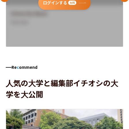
ログインする
無料
University Name
Overview
Re
c
ommend
人気の大学と編集部イチオシの大
学を大公開