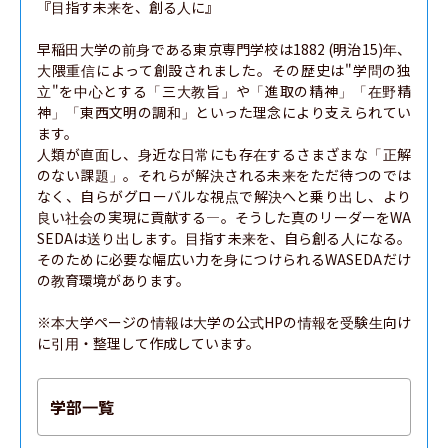
『目指す未来を、創る人に』

早稲田大学の前身である東京専門学校は1882 (明治15)年、
大隈重信によって創設されました。その歴史は"学問の独
立"を中心とする「三大教旨」や「進取の精神」「在野精
神」「東西文明の調和」といった理念により支えられてい
ます。

人類が直面し、身近な日常にも存在するさまざまな「正解
のない課題」。それらが解決される未来をただ待つのでは
なく、自らがグローバルな視点で解決へと乗り出し、より
良い社会の実現に貢献する―。そうした真のリーダーをWA
SEDAは送り出します。目指す未来を、自ら創る人になる。
そのために必要な幅広い力を身につけられるWASEDAだけ
の教育環境があります。

※本大学ページの情報は大学の公式HPの情報を受験生向け
に引用・整理して作成しています。
学部一覧