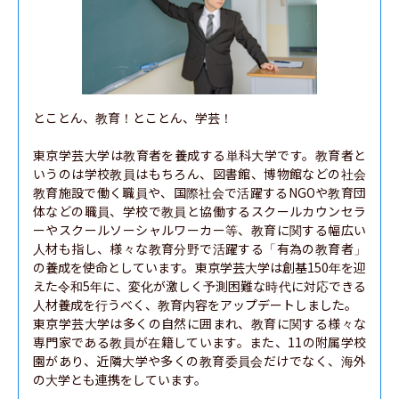
とことん、教育！とことん、学芸！

東京学芸大学は教育者を養成する単科大学です。教育者と
いうのは学校教員はもちろん、図書館、博物館などの社会
教育施設で働く職員や、国際社会で活躍するNGOや教育団
体などの職員、学校で教員と協働するスクールカウンセラ
ーやスクールソーシャルワーカー等、教育に関する幅広い
人材も指し、様々な教育分野で活躍する「有為の教育者」
の養成を使命としています。東京学芸大学は創基150年を迎
えた令和5年に、変化が激しく予測困難な時代に対応できる
人材養成を行うべく、教育内容をアップデートしました。

東京学芸大学は多くの自然に囲まれ、教育に関する様々な
専門家である教員が在籍しています。また、11の附属学校
園があり、近隣大学や多くの教育委員会だけでなく、海外
の大学とも連携をしています。
