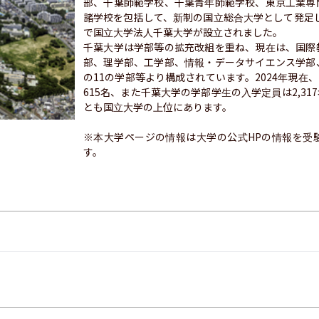
部、千葉師範学校、千葉青年師範学校、東京工業専
諸学校を包括して、新制の国立総合大学として発足し
で国立大学法人千葉大学が設立されました。

千葉大学は学部等の拡充改組を重ね、現在は、国際
部、理学部、工学部、情報・データサイエンス学部
の11の学部等より構成されています。2024年現在
615名、また千葉大学の学部学生の入学定員は2,3
とも国立大学の上位にあります。

※本大学ページの情報は大学の公式HPの情報を受
す。