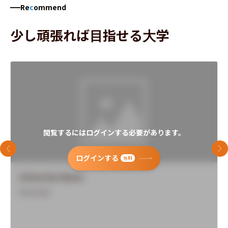
Re
c
ommend
少し頑張れば目指せる大学
閲覧するにはログインする必要があります。
前のスライド
次
ログインする
無料
University Name
Overview