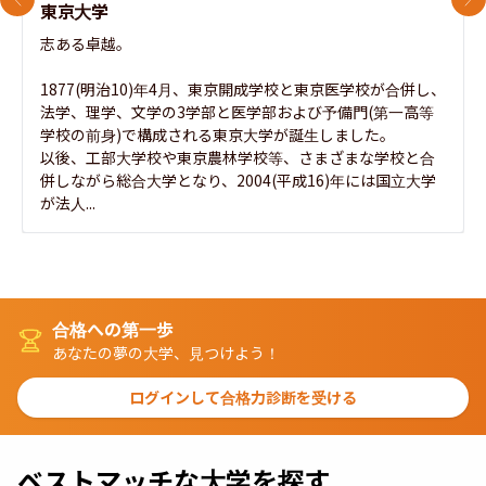
前のスライド
次
東京大学
志ある卓越。

1877(明治10)年4月、東京開成学校と東京医学校が合併し、
法学、理学、文学の3学部と医学部および予備門(第一高等
学校の前身)で構成される東京大学が誕生しました。

以後、工部大学校や東京農林学校等、さまざまな学校と合
併しながら総合大学となり、2004(平成16)年には国立大学
が法人...
合格への第一歩
あなたの夢の大学、見つけよう！
ログインして合格力診断を受ける
ベストマッチな大学を探す