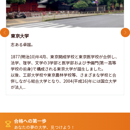
前のスライド
次
東京大学
志ある卓越。

1877(明治10)年4月、東京開成学校と東京医学校が合併し、
法学、理学、文学の3学部と医学部および予備門(第一高等
学校の前身)で構成される東京大学が誕生しました。

以後、工部大学校や東京農林学校等、さまざまな学校と合
併しながら総合大学となり、2004(平成16)年には国立大学
が法人...
合格への第一歩
あなたの夢の大学、見つけよう！