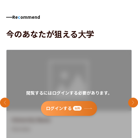
Re
c
ommend
今のあなたが狙える大学
閲覧するにはログインする必要があります。
前のスライド
次
ログインする
無料
University Name
Overview