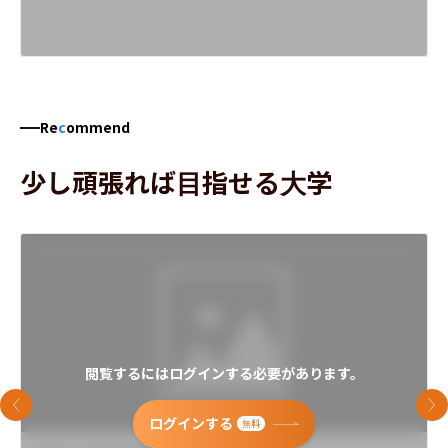
Re
c
ommend
少し頑張れば目指せる大学
閲覧するにはログインする必要があります。
前のスライド
次
ログインする
無料