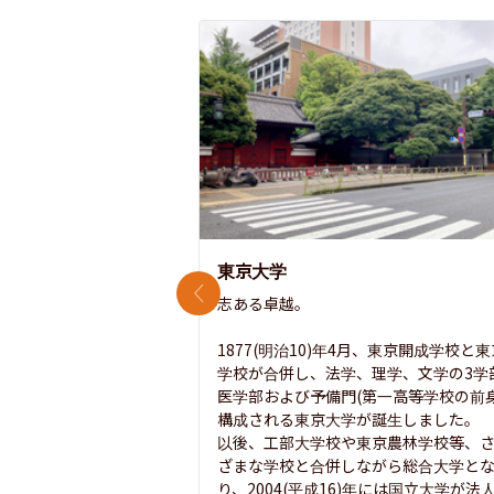
東京大学
前のスライド
志ある卓越。

1877(明治10)年4月、東京開成学校と
学校が合併し、法学、理学、文学の3学
医学部および予備門(第一高等学校の前身
構成される東京大学が誕生しました。

以後、工部大学校や東京農林学校等、
ざまな学校と合併しながら総合大学と
り、2004(平成16)年には国立大学が法人.