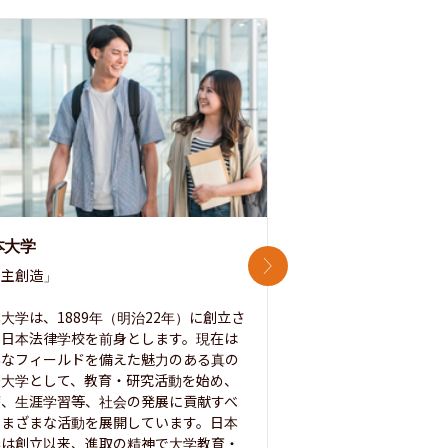
本大学
中央大学
次のスライド
主創造」

次世代を拓く「行動
「さらに開かれた大学
大学は、1889年（明治22年）に創立さ
た日本法律学校を前身とします。現在は
1885年に創立した
彩なフィールドを備えた魅力のある真の
ノ素ヲ養フ」という
合大学として、教育・研究活動を始め、
白門を象徴とする伝統
療、生涯学習等、社会の発展に貢献すべ
って築き、いつの時代
さまざまな活動を展開しています。日本
来を拓く人材を数多
学は創立以来、進取の精神で大学教育・
た。この建学の精神は、