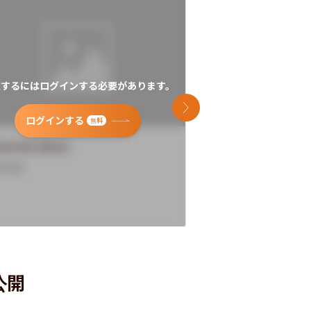
覧するにはログインする必要があります。
閲覧するにはログイン
次のスライド
ログインする
ログインす
無料
versity Name
University Name
rview
Overview
公開