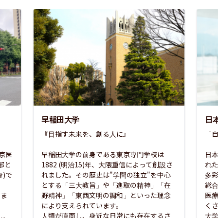
早稲田大学
日
『目指す未来を、創る人に』

「自
東京医
早稲田大学の前身である東京専門学校は
日本
部と
1882 (明治15)年、大隈重信によって創設さ
れ
)で
れました。その歴史は"学問の独立"を中心
多
とする「三大教旨」や「進取の精神」「在
総
さま
野精神」「東西文明の調和」といった理念
医
な
により支えられています。

く
..
人類が直面し、身近な日常にも存在するさ
大