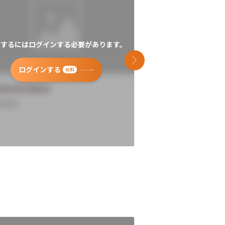
覧するにはログインする必要があります。
閲覧するにはログイン
次のスライド
ログインする
ログインす
無料
versity Name
University Name
rview
Overview