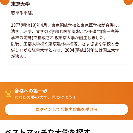
前のスライド
次
東京大学
志ある卓越。

1877(明治10)年4月、東京開成学校と東京医学校が合併し、
法学、理学、文学の3学部と医学部および予備門(第一高等
学校の前身)で構成される東京大学が誕生しました。

以後、工部大学校や東京農林学校等、さまざまな学校と合
併しながら総合大学となり、2004(平成16)年には国立大学
が法人...
合格への第一歩
あなたの夢の大学、見つけよう！
ログインして合格力診断を受ける
ベストマッチな大学を探す