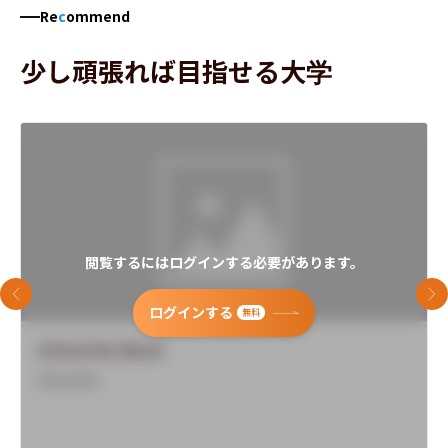
Re
c
ommend
少し頑張れば目指せる大学
閲覧するにはログインする必要があります。
前のスライド
次
ログインする
無料
University Name
Overview