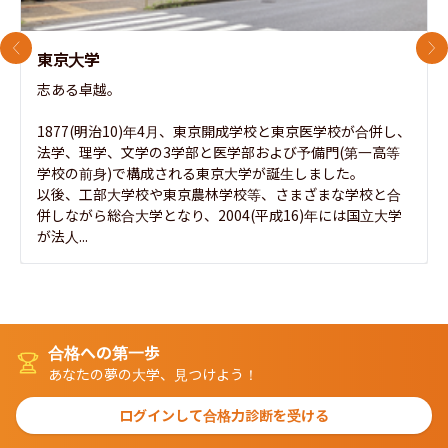
前のスライド
次
東京大学
志ある卓越。

1877(明治10)年4月、東京開成学校と東京医学校が合併し、
法学、理学、文学の3学部と医学部および予備門(第一高等
学校の前身)で構成される東京大学が誕生しました。

以後、工部大学校や東京農林学校等、さまざまな学校と合
併しながら総合大学となり、2004(平成16)年には国立大学
が法人...
合格への第一歩
あなたの夢の大学、見つけよう！
ログインして合格力診断を受ける