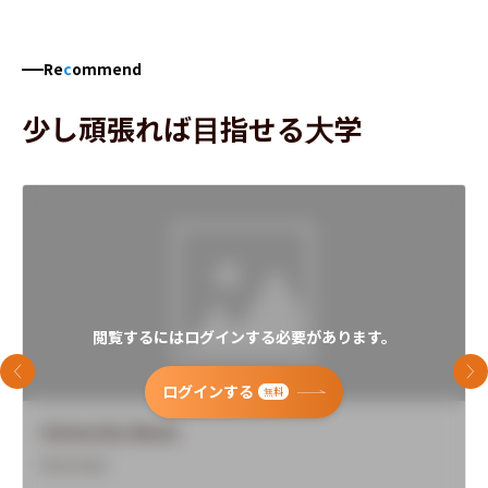
Re
c
ommend
少し頑張れば目指せる大学
閲覧するにはログインする必要があります。
前のスライド
次
ログインする
無料
University Name
Overview