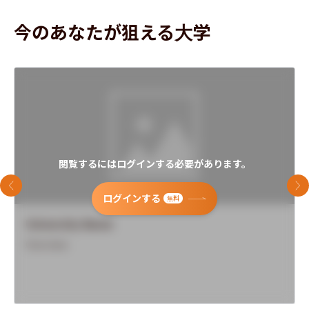
今のあなたが狙える大学
閲覧するにはログインする必要があります。
前のスライド
次
ログインする
無料
University Name
Overview