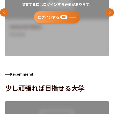
閲覧するにはログインする必要があります。
前のスライド
次
ログインする
無料
University Name
Overview
Re
c
ommend
少し頑張れば目指せる大学