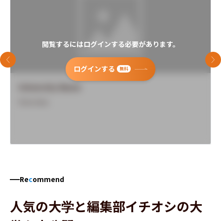
閲覧するにはログインする必要があります。
前のスライド
次
ログインする
無料
University Name
Overview
Re
c
ommend
人気の大学と編集部イチオシの大