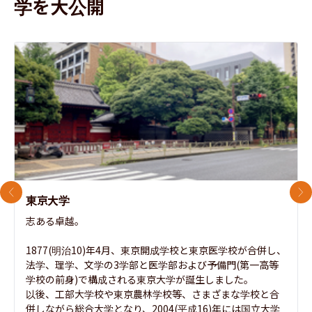
学を大公開
前のスライド
次
東京大学
志ある卓越。

1877(明治10)年4月、東京開成学校と東京医学校が合併し、
法学、理学、文学の3学部と医学部および予備門(第一高等
学校の前身)で構成される東京大学が誕生しました。

以後、工部大学校や東京農林学校等、さまざまな学校と合
併しながら総合大学となり、2004(平成16)年には国立大学