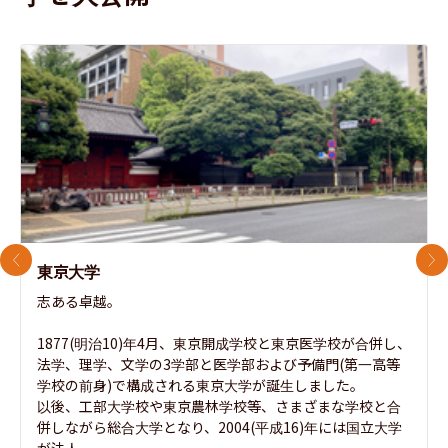
前のスライド
次
東京大学
志ある卓越。

1877(明治10)年4月、東京開成学校と東京医学校が合併し、
法学、理学、文学の3学部と医学部および予備門(第一高等
学校の前身)で構成される東京大学が誕生しました。

以後、工部大学校や東京農林学校等、さまざまな学校と合
併しながら総合大学となり、2004(平成16)年には国立大学