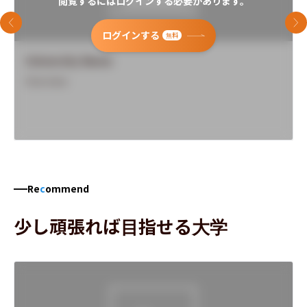
閲覧するにはログインする必要があります。
前のスライド
次
ログインする
無料
University Name
Overview
Re
c
ommend
少し頑張れば目指せる大学