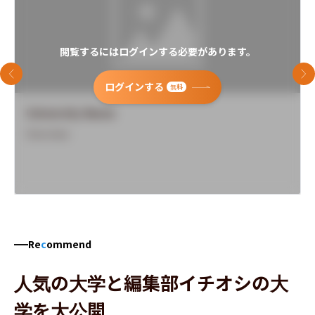
閲覧するにはログインする必要があります。
前のスライド
次
ログインする
無料
University Name
Overview
Re
c
ommend
人気の大学と編集部イチオシの大
学を大公開