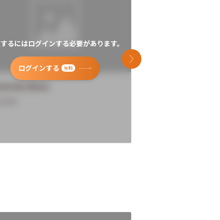
覧するにはログインする必要があります。
閲覧するにはログイン
次のスライド
ログインする
ログインす
無料
versity Name
University Name
rview
Overview