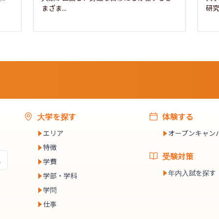
まざま...
研究
大学を探す
体験する
エリア
オープンキャン
特徴
受験対策
学費
年内入試を探す
学部・学科
学問
仕事