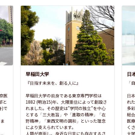
早稲田大学
日
『目指す未来を、創る人に』

「自
東京医
早稲田大学の前身である東京専門学校は
日本
部と
1882 (明治15)年、大隈重信によって創設さ
れ
)で
れました。その歴史は"学問の独立"を中心
多
とする「三大教旨」や「進取の精神」「在
総
さま
野精神」「東西文明の調和」といった理念
医
な
により支えられています。

く
..
人類が直面し、身近な日常にも存在するさ
大