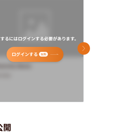
覧するにはログインする必要があります。
閲覧するにはログイン
次のスライド
ログインする
ログインす
無料
versity Name
University Name
rview
Overview
公開