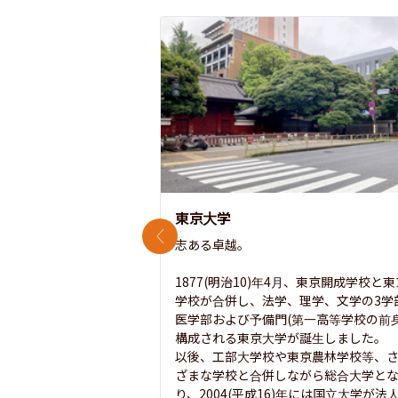
東京大学
前のスライド
志ある卓越。

1877(明治10)年4月、東京開成学校と
学校が合併し、法学、理学、文学の3学
医学部および予備門(第一高等学校の前身
構成される東京大学が誕生しました。

以後、工部大学校や東京農林学校等、
ざまな学校と合併しながら総合大学と
り、2004(平成16)年には国立大学が法人.