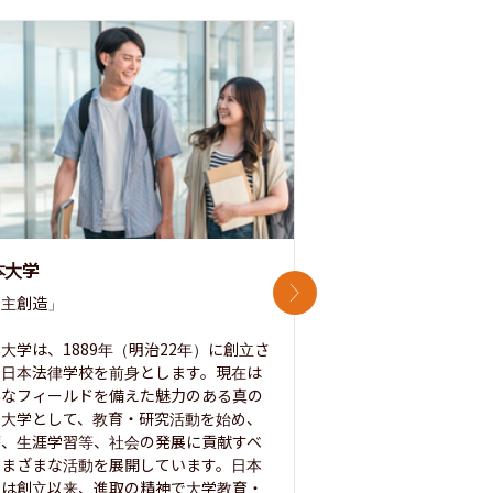
本大学
中央大学
次のスライド
主創造」

次世代を拓く「行動
「さらに開かれた大学
大学は、1889年（明治22年）に創立さ
た日本法律学校を前身とします。現在は
1885年に創立した
彩なフィールドを備えた魅力のある真の
ノ素ヲ養フ」という
合大学として、教育・研究活動を始め、
白門を象徴とする伝統
療、生涯学習等、社会の発展に貢献すべ
って築き、いつの時代
さまざまな活動を展開しています。日本
来を拓く人材を数多
学は創立以来、進取の精神で大学教育・
た。この建学の精神は、