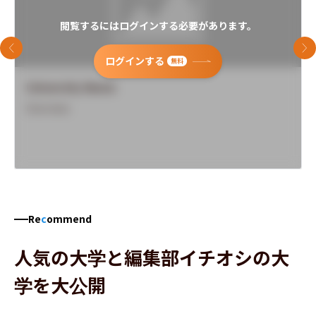
閲覧するにはログインする必要があります。
前のスライド
次
ログインする
無料
University Name
Overview
Re
c
ommend
人気の大学と編集部イチオシの大
学を大公開