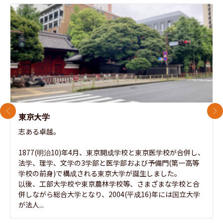
前のスライド
次
東京大学
志ある卓越。

1877(明治10)年4月、東京開成学校と東京医学校が合併し、
法学、理学、文学の3学部と医学部および予備門(第一高等
学校の前身)で構成される東京大学が誕生しました。

以後、工部大学校や東京農林学校等、さまざまな学校と合
併しながら総合大学となり、2004(平成16)年には国立大学
が法人...