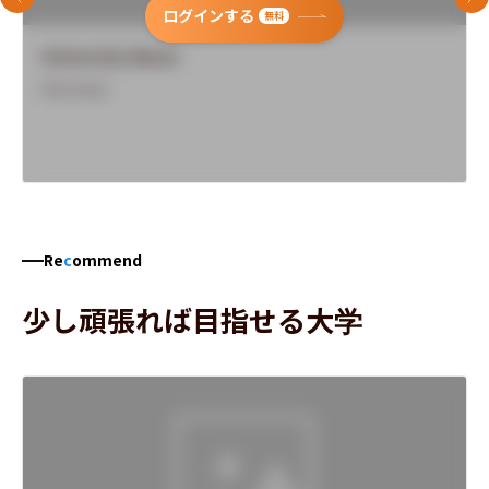
前のスライド
次
ログインする
無料
University Name
Overview
Re
c
ommend
少し頑張れば目指せる大学