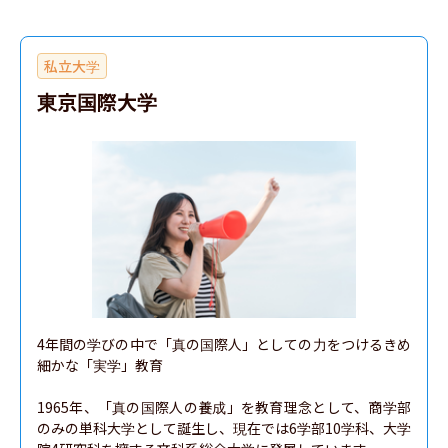
文学科 日本文学専修
文学科 文芸・思想専修
私立大学
史学科 日本史学專修
東京国際大学
史学科 超越文化学專修
教育学科 教育学専攻課程
異文化コミュニケーション学部
経済学部
経営学部
理学部
4年間の学びの中で「真の国際人」としての力をつけるきめ
細かな「実学」教育

社会学部
1965年、「真の国際人の養成」を教育理念として、商学部
のみの単科大学として誕生し、現在では6学部10学科、大学
法学部