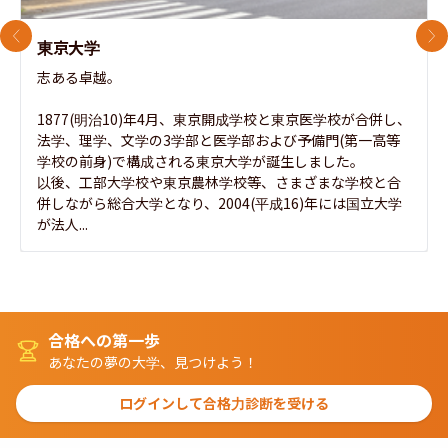
前のスライド
次
東京大学
志ある卓越。

1877(明治10)年4月、東京開成学校と東京医学校が合併し、
法学、理学、文学の3学部と医学部および予備門(第一高等
学校の前身)で構成される東京大学が誕生しました。

以後、工部大学校や東京農林学校等、さまざまな学校と合
併しながら総合大学となり、2004(平成16)年には国立大学
が法人...
合格への第一歩
あなたの夢の大学、見つけよう！
ログインして合格力診断を受ける