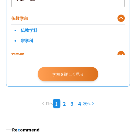
仏教学部
仏教学科
宗学科
文学部
経済学部
学校を詳しく見る
経営学部
法学部
1
2
3
4
前へ
次へ
心理学部
社会福祉学部
Re
c
ommend