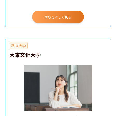
英米文学科
史学科
学校を詳しく見る
教育学科 人間発達専攻
国際文化コミュニケーション学科
東洋思想文化学科（イブニングコース）
私立大学
日本文学文化学科（イブニングコース）
大東文化大学
教育学科（イブニングコース）
教育学科 初等教育専攻
経済学部
経営学部
法学部