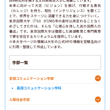
院4研究科を擁する文科系総合大学に発展しています。

未来に向かって大志（ビジョン）を掲げ、行動する勇気
観光学部
（カレッジ）を持ち、知性（インテリジェンス）を磨くこ
とで、世界をステージに活躍できる力を身につけていく。
東京国際大学（TIU）が1965年の創学以来変わることなく
コミュニティ福祉学部
めざしてきたのは、そんな「公徳心を体した真の国際人の
養成」です。東京国際大学は徹底した英語教育と専門教育
現代心理学部
で夢を実現するカリキュラムを提供しています。

※本大学ページの情報は大学の公式HPの情報を受験生向け
スポーツウエルネス学部
に引用・整理して作成しています。
Global Liberal Arts Program
学部一覧
言語コミュニケーション学部
英語コミュニケーション学科
人間社会学部