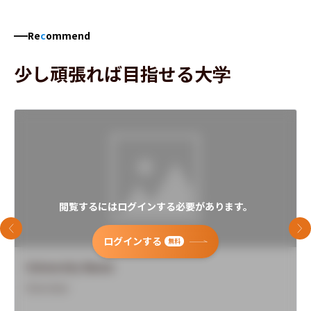
Re
c
ommend
少し頑張れば目指せる大学
閲覧するにはログインする必要があります。
前のスライド
次
ログインする
無料
University Name
Overview