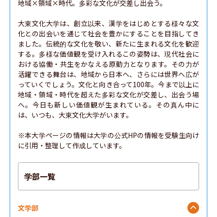
社会学部
地域×領域×時代。多彩な文化が交差し出会う。

大東文化大学は、創立以来、漢学をはじめとする様々な文
福祉社会デザイン学部
化との出会いを通じて社会を豊かにすることを目指してき
ました。伝統的な文化を敬い、新たに生まれる文化を歓迎
健康スポーツ科学部
する。多様な価値観を受け入れるこの姿勢は、現代社会に
おける協働・共生をかなえる原動力となります。その力が
理工学部
活躍できる舞台は、地域から日本へ、さらには世界へ広が
っていくでしょう。文化と向き合って100年。今まで以上に
地域・領域・時代を超えた多彩な文化が交差し、出会う場
総合情報学部
へ。今日も新しい価値観が生まれている。その真ん中に
は、いつも、大東文化大学がいます。

生命科学部
※本大学ページの情報は大学の公式HPの情報を受験生向け
食環境科学部
に引用・整理して作成しています。
環境イノベーション学部
学部一覧
文学部