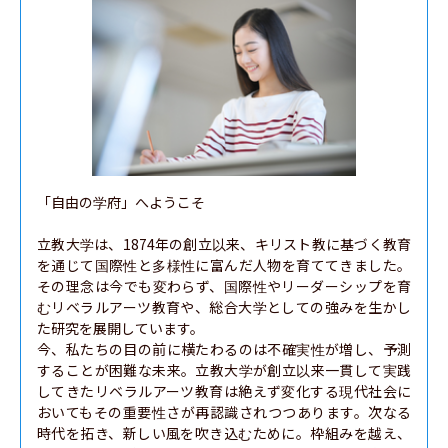
基幹理工学部
創造理工学部
先進理工学部
社会科学部
「自由の学府」へようこそ

人間科学部
立教大学は、1874年の創立以来、キリスト教に基づく教育
を通じて国際性と多様性に富んだ人物を育ててきました。
スポーツ科学部
その理念は今でも変わらず、国際性やリーダーシップを育
むリベラルアーツ教育や、総合大学としての強みを生かし
国際教養学部
た研究を展開しています。

今、私たちの目の前に横たわるのは不確実性が増し、予測
することが困難な未来。立教大学が創立以来一貫して実践
してきたリベラルアーツ教育は絶えず変化する現代社会に
おいてもその重要性さが再認識されつつあります。次なる
時代を拓き、新しい風を吹き込むために。枠組みを越え、