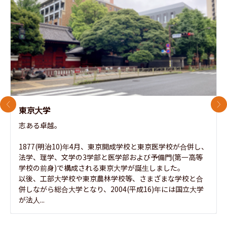
前のスライド
次
東京大学
志ある卓越。

1877(明治10)年4月、東京開成学校と東京医学校が合併し、
法学、理学、文学の3学部と医学部および予備門(第一高等
学校の前身)で構成される東京大学が誕生しました。

以後、工部大学校や東京農林学校等、さまざまな学校と合
併しながら総合大学となり、2004(平成16)年には国立大学
が法人...