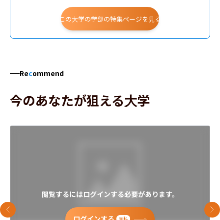
この大学の学部の特集ページを見る
Re
c
ommend
今のあなたが狙える大学
閲覧するにはログインする必要があります。
前のスライド
次
ログインする
無料