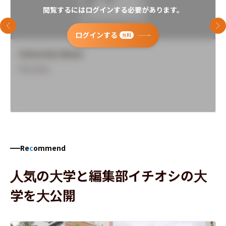
閲覧するにはログインする必要があります。
前のスライド
次
ログインする
無料
University Name
Overview
Re
c
ommend
人気の大学と編集部イチオシの大
学を大公開