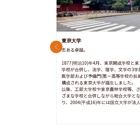
東京大学
前のスライド
志ある卓越。

1877(明治10)年4月、東京開成学校と
学校が合併し、法学、理学、文学の3学
医学部および予備門(第一高等学校の前身
構成される東京大学が誕生しました。

以後、工部大学校や東京農林学校等、
ざまな学校と合併しながら総合大学と
り、2004(平成16)年には国立大学が法人.