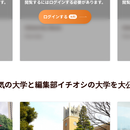
す。
閲覧するにはログインする必要があります。
閲
ログインする
無料
University Name
Uni
Overview
Ove
気の大学と編集部イチオシの大学を大