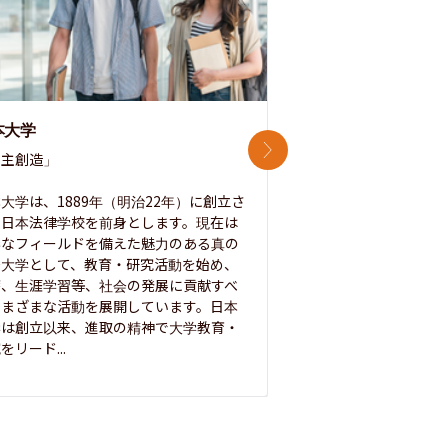
本大学
中央大学
次のスライド
主創造」

次世代を拓く「行動
「さらに開かれた大学
大学は、1889年（明治22年）に創立さ
た日本法律学校を前身とします。現在は
1885年に創立した
彩なフィールドを備えた魅力のある真の
ノ素ヲ養フ」という
合大学として、教育・研究活動を始め、
白門を象徴とする伝統
療、生涯学習等、社会の発展に貢献すべ
って築き、いつの時代
さまざまな活動を展開しています。日本
来を拓く人材を数多
学は創立以来、進取の精神で大学教育・
た。この建学の精神は、
をリード...