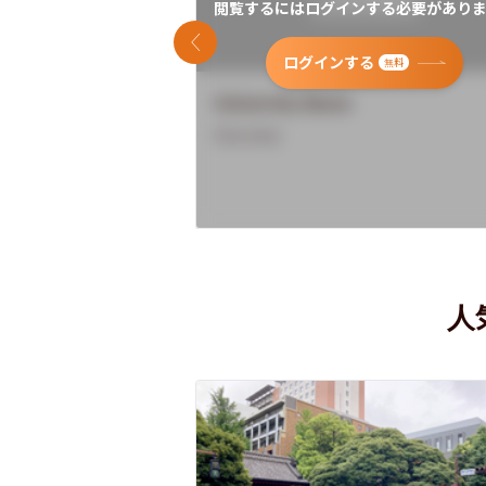
閲覧するにはログインする必要がありま
前のスライド
ログインする
無料
University Name
Overview
人