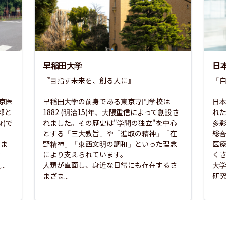
早稲田大学
日
『目指す未来を、創る人に』

「自
東京医
早稲田大学の前身である東京専門学校は
日本
部と
1882 (明治15)年、大隈重信によって創設さ
れ
)で
れました。その歴史は"学問の独立"を中心
多
とする「三大教旨」や「進取の精神」「在
総
さま
野精神」「東西文明の調和」といった理念
医
な
により支えられています。

く
..
人類が直面し、身近な日常にも存在するさ
大
まざま...
研究