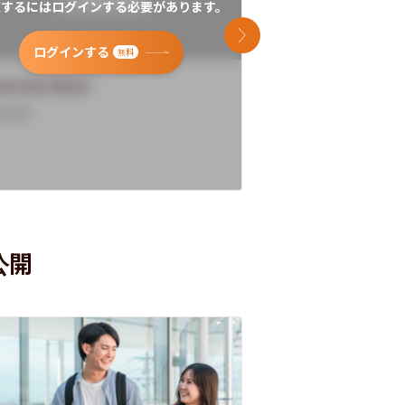
覧するにはログインする必要があります。
閲覧するにはログイン
次のスライド
ログインする
ログインす
無料
versity Name
University Name
rview
Overview
公開