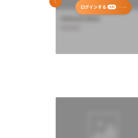
前のスライド
ログインする
無料
University Name
Overview