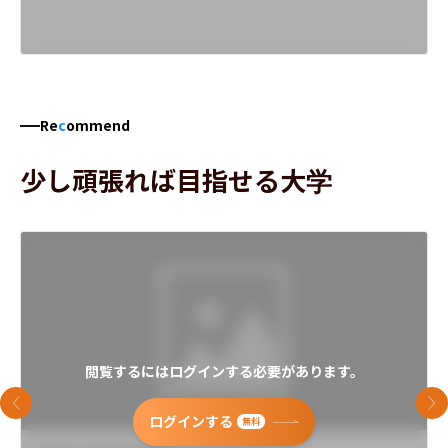
Re
c
ommend
少し頑張れば目指せる大学
閲覧するにはログインする必要があります。
前のスライド
次
ログインする
無料