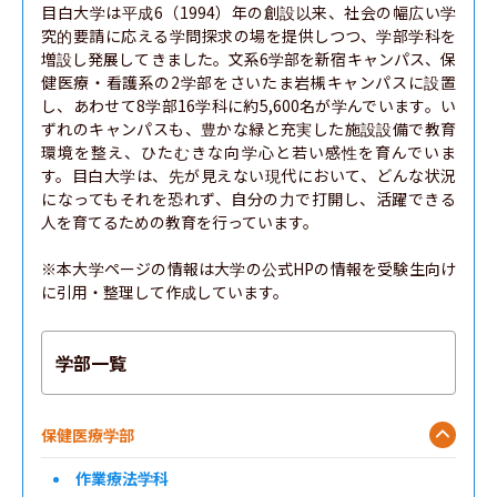
目白大学は平成6（1994）年の創設以来、社会の幅広い学
究的要請に応える学問探求の場を提供しつつ、学部学科を
増設し発展してきました。文系6学部を新宿キャンパス、保
健医療・看護系の2学部をさいたま岩槻キャンパスに設置
し、あわせて8学部16学科に約5,600名が学んでいます。い
ずれのキャンパスも、豊かな緑と充実した施設設備で教育
環境を整え、ひたむきな向学心と若い感性を育んでいま
す。目白大学は、先が見えない現代において、どんな状況
になってもそれを恐れず、自分の力で打開し、活躍できる
人を育てるための教育を行っています。

※本大学ページの情報は大学の公式HPの情報を受験生向け
に引用・整理して作成しています。
学部一覧
保健医療学部
作業療法学科