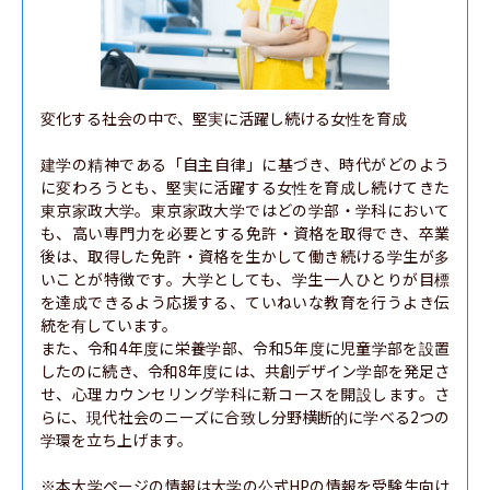
変化する社会の中で、堅実に活躍し続ける女性を育成

建学の精神である「自主自律」に基づき、時代がどのよう
に変わろうとも、堅実に活躍する女性を育成し続けてきた
東京家政大学。東京家政大学ではどの学部・学科において
も、高い専門力を必要とする免許・資格を取得でき、卒業
後は、取得した免許・資格を生かして働き続ける学生が多
いことが特徴です。大学としても、学生一人ひとりが目標
を達成できるよう応援する、ていねいな教育を行うよき伝
統を有しています。

また、令和4年度に栄養学部、令和5年度に児童学部を設置
したのに続き、令和8年度には、共創デザイン学部を発足さ
せ、心理カウンセリング学科に新コースを開設します。さ
らに、現代社会のニーズに合致し分野横断的に学べる2つの
学環を立ち上げます。

※本大学ページの情報は大学の公式HPの情報を受験生向け