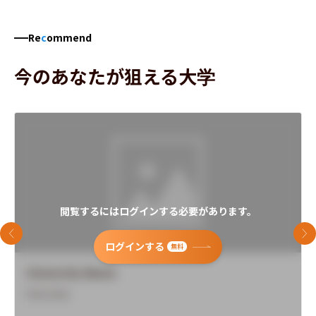
Re
c
ommend
今のあなたが狙える大学
閲覧するにはログインする必要があります。
前のスライド
次
ログインする
無料
University Name
Overview