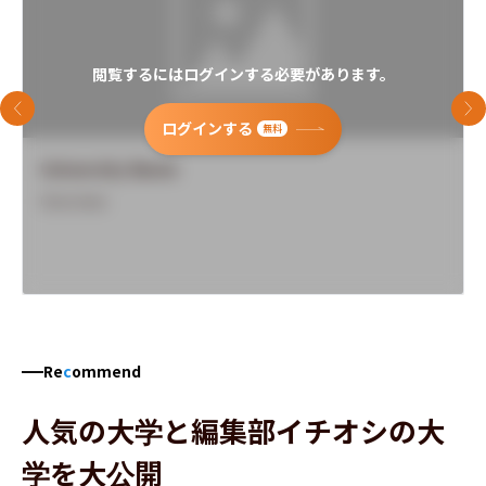
閲覧するにはログインする必要があります。
前のスライド
次
ログインする
無料
University Name
Overview
Re
c
ommend
人気の大学と編集部イチオシの大
学を大公開