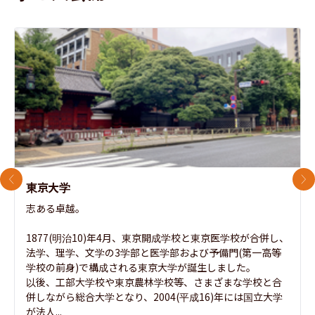
前のスライド
次
東京大学
志ある卓越。

1877(明治10)年4月、東京開成学校と東京医学校が合併し、
法学、理学、文学の3学部と医学部および予備門(第一高等
学校の前身)で構成される東京大学が誕生しました。

以後、工部大学校や東京農林学校等、さまざまな学校と合
併しながら総合大学となり、2004(平成16)年には国立大学
が法人...