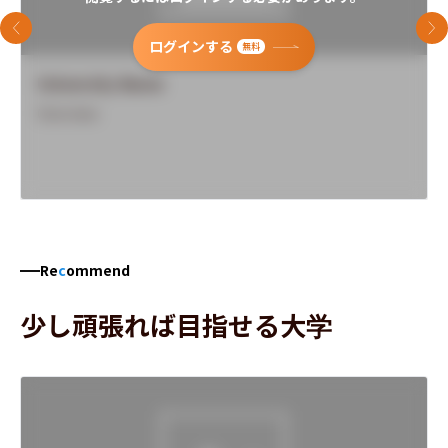
前のスライド
次
ログインする
無料
University Name
Overview
Re
c
ommend
少し頑張れば目指せる大学